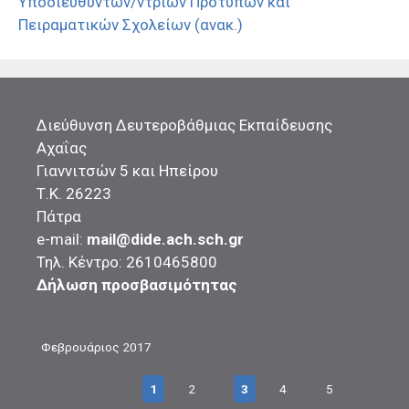
Υποδιευθυντών/ντριών Προτύπων και
Πειραματικών Σχολείων (ανακ.)
Διεύθυνση Δευτεροβάθμιας Εκπαίδευσης
Αχαΐας
Γιαννιτσών 5 και Ηπείρου
Τ.Κ. 26223
Πάτρα
e-mail:
mail@dide.ach.sch.gr
Τηλ. Κέντρο: 2610465800
Δήλωση προσβασιμότητας
Φεβρουάριος 2017
1
2
3
4
5