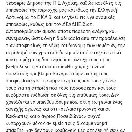
τέσσερις Δήμους της Π.Ε. Αχαΐας, καθώς και όλες τις
υπηρεσίες της περιοχής μας και ιδίως την Ελληνική
Αστυνομία, το Ε.Κ.Α.Β. και εν γένει τις υγειονομικές
υπηρεσίες, καθώς και τον ΔΕΔΔΗΕ, διότι
ανταποκρίθηκαν άμεσα, όποτε παρέστη ανάγκη, και
συνέβαλαν, ώστε όλη η διαδικασία από την προσέλευση
των υποψηφίων, τη λήψη και διανομή των θεμάτων, την
παραλαβή των γραπτών δοκιμίων από τα εξεταστικά
κέντρα μέχρι τη διακίνηση και φύλαξή τους προς
βαθμολόγηση να διεκπεραιωθεί χωρίς κανένα
απολύτως πρόβλημα. Ευχαριστούμε ακόμη τους
υποψηφίους για τη συμμετοχή τους και τους γονείς
τους για τη στήριξη που τους προσέφεραν και τους
ευχόμαστε ευόδωση σε όλες τις επιθυμίες τους. Δεν
χρειάζεται να υπενθυμίσουμε εδώ ότι η ζωή είναι ένας
συνεχής αγώνας και ότι «οι Λαιστρυγόνες και οι
Κύκλωπες και ο άγριος Ποσειδώνας» συχνά
«υπάρχουν» μόνον αν εμείς τους δίνουμε νόημα
ύπαρξης, «αν δεν τους κουβανείς μες στην ψυχή σου, αν