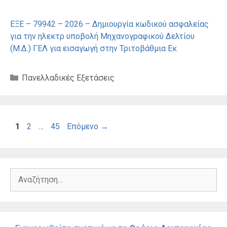
ΕΞΕ – 79942 – 2026 – Δημιουργία κωδικού ασφαλείας
για την ηλεκτρ υποβολή Μηχανογραφικού Δελτίου
(Μ.Δ.) ΓΕΛ για εισαγωγή στην Τριτοβάθμια Εκ
Κατηγορίες
Πανελλαδικές Εξετάσεις
Σελίδα
Σελίδα
Σελίδα
1
2
…
45
Επόμενο
→
Αναζήτηση
για: