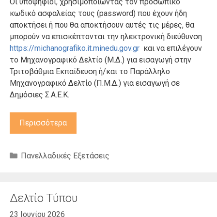
Οι υποψήφιοι, χρησιμοποιώντας τον προσωπικό
κωδικό ασφαλείας τους (password) που έχουν ήδη
αποκτήσει ή που θα αποκτήσουν αυτές τις μέρες, θα
μπορούν να επισκέπτονται την ηλεκτρονική διεύθυνση
https://michanografiko.it.minedu.gov.gr
και να επιλέγουν
το Μηχανογραφικό Δελτίο (Μ.Δ.) για εισαγωγή στην
Τριτοβάθμια Εκπαίδευση ή/και το Παράλληλο
Μηχανογραφικό Δελτίο (Π.Μ.Δ.) για εισαγωγή σε
Δημόσιες Σ.Α.Ε.Κ.
Περισσότερα
Κατηγορίες
Πανελλαδικές Εξετάσεις
Δελτίο Τύπου
23 Ιουνίου 2026