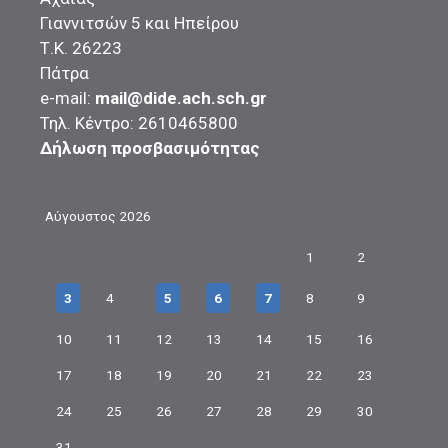
Γιαννιτσών 5 και Ηπείρου
Τ.Κ. 26223
Πάτρα
e-mail:
mail@dide.ach.sch.gr
Τηλ. Κέντρο: 2610465800
Δήλωση προσβασιμότητας
Αύγουστος 2026
1
2
3
4
5
6
7
8
9
10
11
12
13
14
15
16
17
18
19
20
21
22
23
24
25
26
27
28
29
30
31