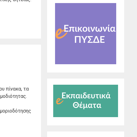
υ πίνακα, τα
ρμοδιότητας.
α μοριοδότησης