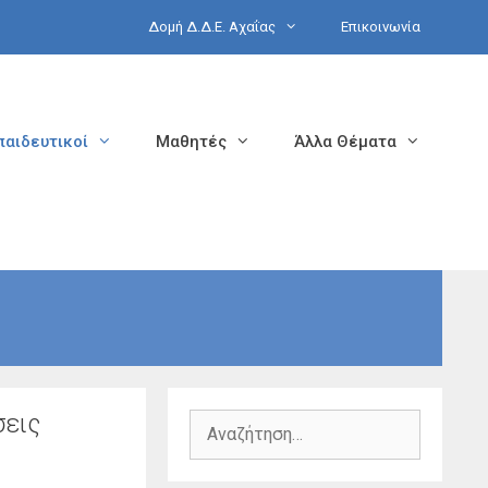
Δομή Δ.Δ.Ε. Αχαΐας
Επικοινωνία
παιδευτικοί
Μαθητές
Άλλα Θέματα
σεις
Αναζήτηση
για: