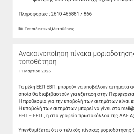
Πληροφορίες : 2610 465881 / 866
Κατηγορίες
Εκπαιδευτικοί
,
Μεταθέσεις
Ανακοινοποίηση πίνακα μοριοδότηση
τοποθέτηση
11 Μαρτίου 2026
Τα μέλη ΕΕΠ ΕΒΠ, μπορούν να υποβάλουν αιτήματα α
οποία θα διαβιβαστούν για εξέταση στην Περιφερει
Η προθεσμία για την υποβολή των αιτημάτων είναι
α
Η υποβολή των αιτημάτων μπορεί να γίνει στο mail@
ΕΕΠ – ΕΒΠ¨, η στο γραφείο πρωτοκόλλου της ΔΔΕ Αχα
Υπενθυμίζεται ότι ο τελικός πίνακας μοριοδότησης