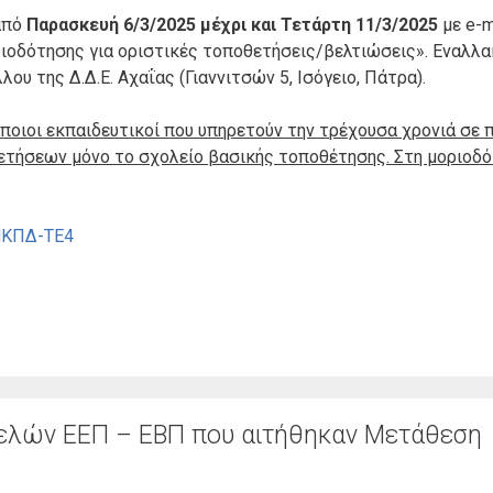
από
Παρασκευή 6/3/2025 μέχρι και Τετάρτη 11/3/2025
με e-m
ριοδότησης για οριστικές τοποθετήσεις/βελτιώσεις». Εναλλακ
υ της Δ.Δ.Ε. Αχαΐας (Γιαννιτσών 5, Ισόγειο, Πάτρα).
κάποιοι εκπαιδευτικοί που υπηρετούν την τρέχουσα χρονιά σε
ετήσεων μόνο το σχολείο βασικής τοποθέτησης. Στη μοριοδό
ΝΚΠΔ-ΤΕ4
ελών ΕΕΠ – ΕΒΠ που αιτήθηκαν Μετάθεση