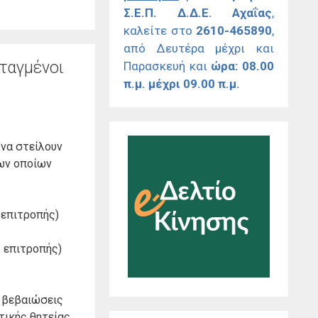
Σ.Ε.Π. Δ.Δ.Ε. Αχαΐας
,
καλείτε στο
2610-465890
,
από Δευτέρα μέχρι και
νταγμένοι
Παρασκευή και
ώρα: 08.00
π.μ. μέχρι 09.00 π.μ.
, να στείλουν
των οποίων
 επιτροπής)
ς επιτροπής)
, βεβαιώσεις
ικής θητείας.