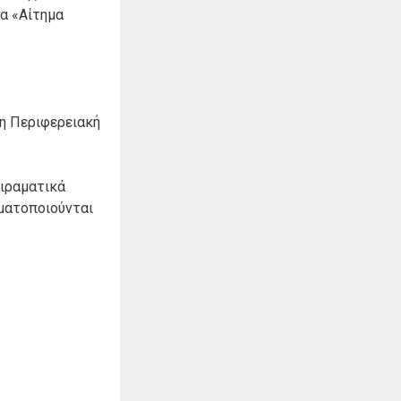
α «Αίτημα
 η Περιφερειακή
ειραματικά
γματοποιούνται