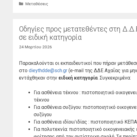
Κατηγορίες
Μεταθέσεις
Οδηγίες προς μετατεθέντες στη Δ.Δ.Ε
σε ειδική κατηγορία
24 Μαρτίου 2026
Παρακαλούνται οι εκπαιδευτικοί που πήραν μετάθεση 
στο
dieythdde@sch.gr
(e-mail της ΔΔΕ Αχαΐας για μ
εντάχθηκαν στην
ειδική κατηγορία
. Συγκεκριμένα:
Για ασθένεια τέκνου : πιστοποιητικό οικογεν
τέκνου
Για ασθένεια συζύγου: πιστοποιητικό οικογεν
συζύγου
Για ασθένεια ιδίου/ιδίας : πιστοποιητικό ΚΕΠ
Για πολυτεκνία: πιστοποιητικό οικογενειακή
φοίτησης από την αντίστοιχη σχολή. Σε περ