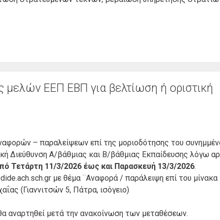
ς μελών ΕΕΠ ΕΒΠ για βελτίωση ή οριστική
ναφορών – παραλείψεων επί της μοριοδότησης του συνημμένο
ακή Διεύθυνση Α/βάθμιας και Β/βάθμιας Εκπαίδευσης λόγω α
πό Τετάρτη 11/3/2026 έως και Παρασκευή 13/3/2026
.
dide.ach.sch.gr με θέμα ¨Αναφορά / παράλειψη επί του μίνακ
ΐας (Γιαννιτσών 5, Πάτρα, ισόγειο)
 θα αναρτηθεί μετά την ανακοίνωση των μεταθέσεων.