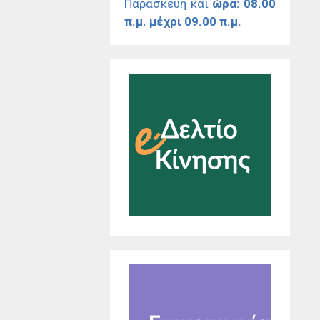
Παρασκευή και
ώρα: 08.00
π.μ. μέχρι 09.00 π.μ.