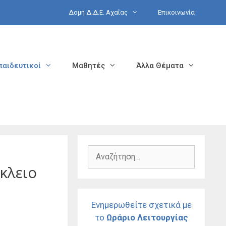
Δομή Δ.Δ.Ε. Αχαΐας
Επικοινωνία
παιδευτικοί
Μαθητές
Άλλα Θέματα
Αναζήτηση
για:
κλειο
Ενημερωθείτε σχετικά με
το
Ωράριο Λειτουργίας