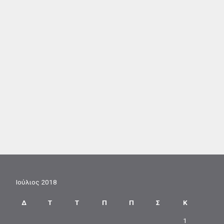
Ιούλιος 2018
Δ
Τ
Τ
Π
Π
Σ
Κ
1