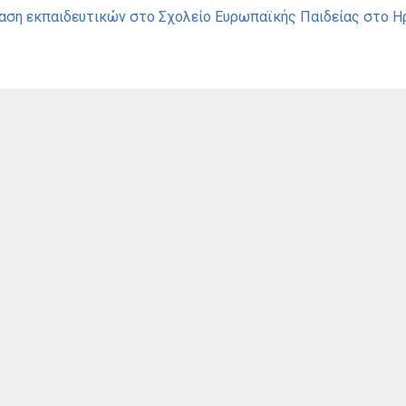
αση εκπαιδευτικών στo Σχολείο Ευρωπαϊκής Παιδείας στο Η