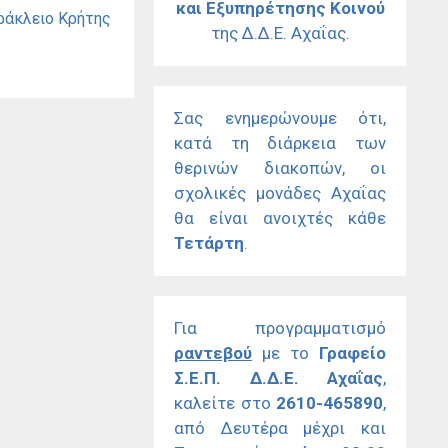
και Εξυπηρέτησης Κοινού
ράκλειο Κρήτης
της Δ.Δ.Ε. Αχαΐας.
Σας ενημερώνουμε ότι,
κατά τη διάρκεια των
θερινών διακοπών, οι
σχολικές μονάδες Αχαΐας
θα είναι ανοιχτές κάθε
Τετάρτη
.
Για προγραμματισμό
ραντεβού
με το
Γραφείο
Σ.Ε.Π. Δ.Δ.Ε. Αχαΐας
,
καλείτε στο
2610-465890
,
από Δευτέρα μέχρι και