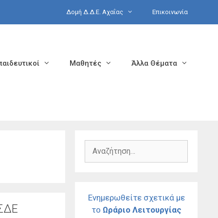
Δομή Δ.Δ.Ε. Αχαΐας
Επικοινωνία
παιδευτικοί
Μαθητές
Άλλα Θέματα
Αναζήτηση
για:
Ενημερωθείτε σχετικά με
ΥΣΔΕ
το
Ωράριο Λειτουργίας