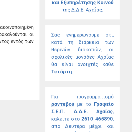
και Εξυπηρέτησης Κοινού
της Δ.Δ.Ε. Αχαΐας.
ακοινοποιημένη
ακαλούνται οι
Σας ενημερώνουμε ότι,
οντος εντός των
κατά τη διάρκεια των
θερινών διακοπών, οι
σχολικές μονάδες Αχαΐας
θα είναι ανοιχτές κάθε
Τετάρτη
.
Για προγραμματισμό
ραντεβού
με το
Γραφείο
Σ.Ε.Π. Δ.Δ.Ε. Αχαΐας
,
καλείτε στο
2610-465890
,
από Δευτέρα μέχρι και