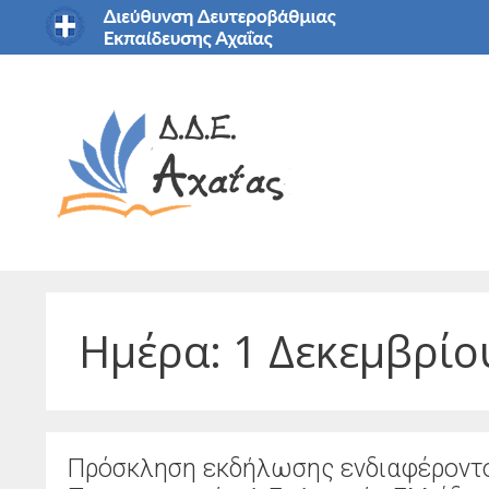
Μετάβαση
σε
περιεχόμενο
Ημέρα:
1 Δεκεμβρίο
Πρόσκληση εκδήλωσης ενδιαφέροντο