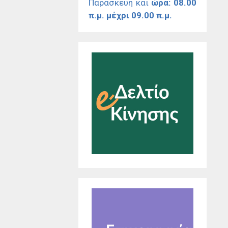
Παρασκευή και
ώρα: 08.00
π.μ. μέχρι 09.00 π.μ.