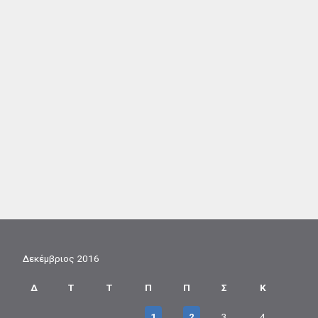
Δεκέμβριος 2016
Δ
Τ
Τ
Π
Π
Σ
Κ
1
2
3
4