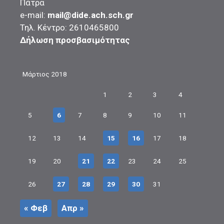
Πάτρα
e-mail:
mail@dide.ach.sch.gr
Τηλ. Κέντρο: 2610465800
Δήλωση προσβασιμότητας
Μάρτιος 2018
1
2
3
4
5
6
7
8
9
10
11
12
13
14
15
16
17
18
19
20
21
22
23
24
25
26
27
28
29
30
31
« Φεβ
Απρ »