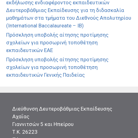
εκδήλωσης ενδιαφέροντος εκπαιδευτικών
Δευτεροβάθμιας Εκπαίδευσης για τη διδασκαλία
μαθημάτων στα τμήματα του Διεθνούς Απολυτηρίου
(International Baccalaureate – IB)
Πρόσκληση υποβολής αίτησης προτίμησης
σχολείων για προσωρινή τοποθέτηση
εκπαιδευτικών ΕΑΕ
Πρόσκληση υποβολής αίτησης προτίμησης
σχολείων για προσωρινή τοποθέτηση
εκπαιδευτικών Γενικής Παιδείας
Διεύθυνση Δευτεροβάθμιας Εκπαίδευσης
Αχαΐας
Γιαννιτσών 5 και Ηπείρου
Τ.Κ. 26223