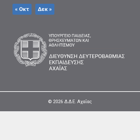
« Οκτ
Δεκ »
© 2026
Δ.Δ.Ε. Αχαΐας