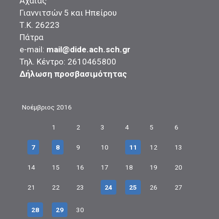
Αχαΐας
Γιαννιτσών 5 και Ηπείρου
Τ.Κ. 26223
Πάτρα
e-mail:
mail@dide.ach.sch.gr
Τηλ. Κέντρο: 2610465800
Δήλωση προσβασιμότητας
Νοέμβριος 2016
1
2
3
4
5
6
7
8
9
10
11
12
13
14
15
16
17
18
19
20
21
22
23
24
25
26
27
28
29
30