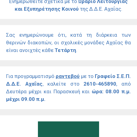
Ενημερωθείτε σχετικά με το
Ωράριο Λειτουργίας
και Εξυπηρέτησης Κοινού
της Δ.Δ.Ε. Αχαΐας.
Σας ενημερώνουμε ότι, κατά τη διάρκεια των
θερινών διακοπών, οι σχολικές μονάδες Αχαΐας θα
είναι ανοιχτές κάθε
Τετάρτη
.
Για προγραμματισμό
ραντεβού
με το
Γραφείο Σ.Ε.Π.
Δ.Δ.Ε. Αχαΐας
, καλείτε στο
2610-465890
, από
Δευτέρα μέχρι και Παρασκευή και
ώρα: 08.00 π.μ.
μέχρι 09.00 π.μ.