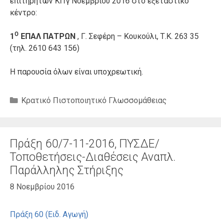
επιτηρητών ΚΠγ Νοεμβρίου 2016 στο εξεταστικό
κέντρο:
Ο
1
ΕΠΑΛ ΠΑΤΡΩΝ
, Γ. Σεφέρη – Κουκούλι, Τ.Κ. 263 35
(τηλ. 2610 643 156)
Η παρουσία όλων είναι υποχρεωτική.
Κατηγορίες
Κρατικό Πιστοποιητικό Γλωσσομάθειας
Πράξη 60/7-11-2016, ΠΥΣΔΕ/
Τοποθετήσεις-Διαθέσεις Αναπλ.
Παράλληλης Στήριξης
8 Νοεμβρίου 2016
Πράξη 60 (Ειδ. Αγωγή)