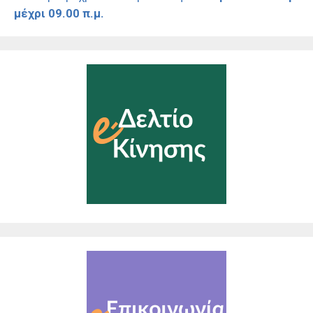
μέχρι 09.00 π.μ.