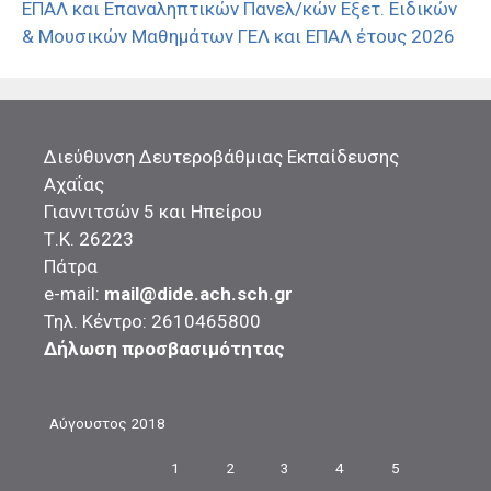
ΕΠΑΛ και Επαναληπτικών Πανελ/κών Εξετ. Ειδικών
& Μουσικών Μαθημάτων ΓΕΛ και ΕΠΑΛ έτους 2026
Διεύθυνση Δευτεροβάθμιας Εκπαίδευσης
Αχαΐας
Γιαννιτσών 5 και Ηπείρου
Τ.Κ. 26223
Πάτρα
e-mail:
mail@dide.ach.sch.gr
Τηλ. Κέντρο: 2610465800
Δήλωση προσβασιμότητας
Αύγουστος 2018
1
2
3
4
5