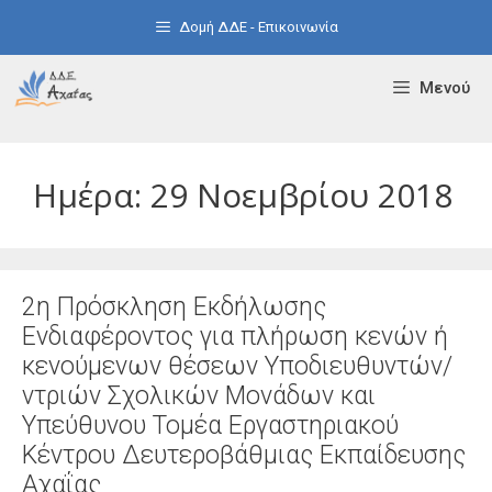
Μετάβαση
Δομή ΔΔΕ - Επικοινωνία
σε
περιεχόμενο
Μενού
Ημέρα:
29 Νοεμβρίου 2018
2η Πρόσκληση Εκδήλωσης
Ενδιαφέροντος για πλήρωση κενών ή
κενούμενων θέσεων Υποδιευθυντών/
ντριών Σχολικών Μονάδων και
Υπεύθυνου Τομέα Εργαστηριακού
Κέντρου Δευτεροβάθμιας Εκπαίδευσης
Αχαΐας