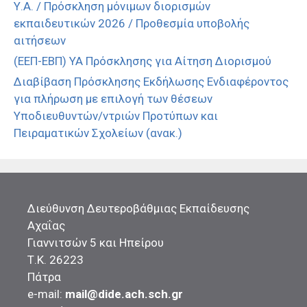
Υ.Α. / Πρόσκληση μόνιμων διορισμών
εκπαιδευτικών 2026 / Προθεσμία υποβολής
αιτήσεων
(ΕΕΠ-ΕΒΠ) ΥΑ Πρόσκλησης για Αίτηση Διορισμού
Διαβίβαση Πρόσκλησης Εκδήλωσης Ενδιαφέροντος
για πλήρωση με επιλογή των θέσεων
Υποδιευθυντών/ντριών Προτύπων και
Πειραματικών Σχολείων (ανακ.)
Διεύθυνση Δευτεροβάθμιας Εκπαίδευσης
Αχαΐας
Γιαννιτσών 5 και Ηπείρου
Τ.Κ. 26223
Πάτρα
e-mail:
mail@dide.ach.sch.gr