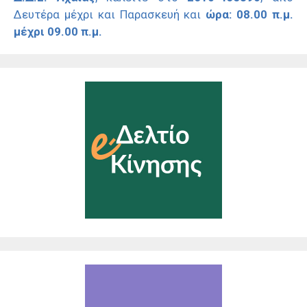
Δευτέρα μέχρι και Παρασκευή και
ώρα: 08.00 π.μ.
μέχρι 09.00 π.μ.