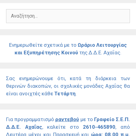
Αναζήτηση
για:
Ενημερωθείτε σχετικά με το
Ωράριο Λειτουργίας
και Εξυπηρέτησης Κοινού
της Δ.Δ.Ε. Αχαΐας.
Σας ενημερώνουμε ότι, κατά τη διάρκεια των
θερινών διακοπών, οι σχολικές μονάδες Αχαΐας θα
είναι ανοιχτές κάθε
Τετάρτη
.
Για προγραμματισμό
ραντεβού
με το
Γραφείο Σ.Ε.Π.
Δ.Δ.Ε. Αχαΐας
, καλείτε στο
2610-465890
, από
Δευτέρα μέχρι και Παρασκευή και
ώρα: 08.00 π.μ.