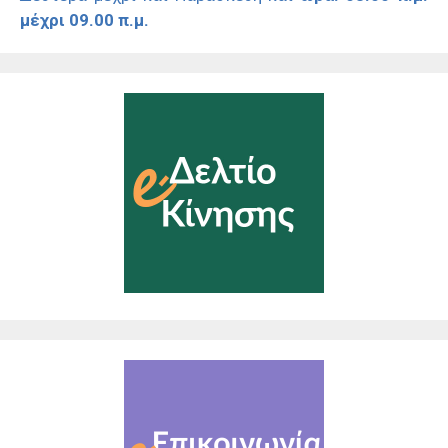
μέχρι 09.00 π.μ.