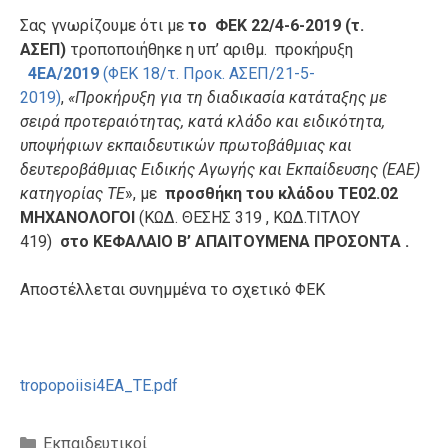
Σας γνωρίζουμε ότι με
το ΦΕΚ 22/4-6-2019
(τ.
ΑΣΕΠ)
τροποποιήθηκε η υπ’ αριθμ. προκήρυξη
4Ε
A
/2019
(ΦΕΚ 18/τ. Προκ. ΑΣΕΠ/21-5-
2019)
,
«Προκήρυξη για τη διαδικασία κατάταξης με
σειρά προτεραιότητας, κατά κλάδο και ειδικότητα,
υποψήφιων εκπαιδευτικών πρωτοβάθμιας και
δευτεροβάθμιας Ειδικής Αγωγής και Εκπαίδευσης (ΕΑΕ)
κατηγορίας ΤΕ
», με
προσθήκη του κλάδου ΤΕ02.02
ΜΗΧΑΝΟΛΟΓΟΙ
(ΚΩΔ. ΘΕΣΗΣ 319 , ΚΩΔ.ΤΙΤΛΟΥ
419)
στο ΚΕΦΑΛΑΙΟ Β’ ΑΠΑΙΤΟΥΜΕΝΑ ΠΡΟΣΟΝΤΑ .
Αποστέλλεται συνημμένα το σχετικό ΦΕΚ
tropopoiisi4EA_TE.pdf
Κατηγορίες
Εκπαιδευτικοί