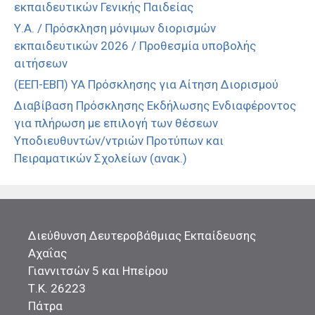
εκπαιδευτικών Γενικής Παιδείας
Υ.Α. / Πρόσκληση μόνιμων διορισμών
εκπαιδευτικών 2026 / Προθεσμία υποβολής
αιτήσεων
(ΕΕΠ-ΕΒΠ) ΥΑ Πρόσκλησης για Αίτηση Διορισμού
Διαβίβαση Πρόσκλησης Εκδήλωσης Ενδιαφέροντος
για πλήρωση με επιλογή των θέσεων
Υποδιευθυντών/ντριών Προτύπων και
Πειραματικών Σχολείων (ανακ.)
Διεύθυνση Δευτεροβάθμιας Εκπαίδευσης
Αχαΐας
Γιαννιτσών 5 και Ηπείρου
Τ.Κ. 26223
Πάτρα