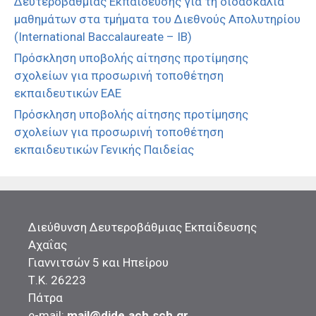
Δευτεροβάθμιας Εκπαίδευσης για τη διδασκαλία
μαθημάτων στα τμήματα του Διεθνούς Απολυτηρίου
(International Baccalaureate – IB)
Πρόσκληση υποβολής αίτησης προτίμησης
σχολείων για προσωρινή τοποθέτηση
εκπαιδευτικών ΕΑΕ
Πρόσκληση υποβολής αίτησης προτίμησης
σχολείων για προσωρινή τοποθέτηση
εκπαιδευτικών Γενικής Παιδείας
Διεύθυνση Δευτεροβάθμιας Εκπαίδευσης
Αχαΐας
Γιαννιτσών 5 και Ηπείρου
Τ.Κ. 26223
Πάτρα
e-mail:
mail@dide.ach.sch.gr