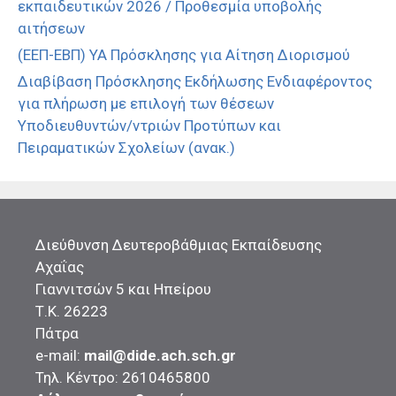
εκπαιδευτικών 2026 / Προθεσμία υποβολής
αιτήσεων
(ΕΕΠ-ΕΒΠ) ΥΑ Πρόσκλησης για Αίτηση Διορισμού
Διαβίβαση Πρόσκλησης Εκδήλωσης Ενδιαφέροντος
για πλήρωση με επιλογή των θέσεων
Υποδιευθυντών/ντριών Προτύπων και
Πειραματικών Σχολείων (ανακ.)
Διεύθυνση Δευτεροβάθμιας Εκπαίδευσης
Αχαΐας
Γιαννιτσών 5 και Ηπείρου
Τ.Κ. 26223
Πάτρα
e-mail:
mail@dide.ach.sch.gr
Τηλ. Κέντρο: 2610465800