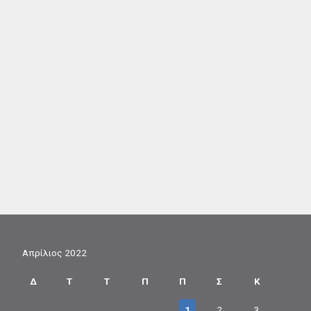
Απρίλιος 2022
Δ
Τ
Τ
Π
Π
Σ
Κ
1
2
3