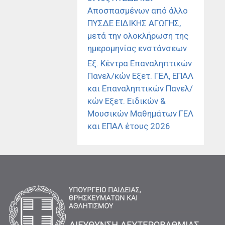
Αποσπασμένων από άλλο
ΠΥΣΔΕ ΕΙΔΙΚΗΣ ΑΓΩΓΗΣ,
μετά την ολοκλήρωση της
ημερομηνίας ενστάνσεων
Εξ. Κέντρα Επαναληπτικών
Πανελ/κών Εξετ. ΓΕΛ, ΕΠΑΛ
και Επαναληπτικών Πανελ/
κών Εξετ. Ειδικών &
Μουσικών Μαθημάτων ΓΕΛ
και ΕΠΑΛ έτους 2026