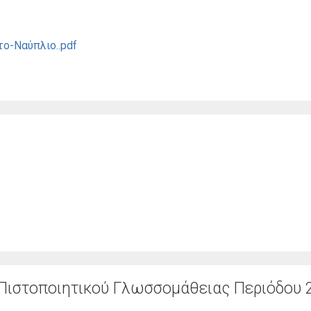
ο-Ναύπλιο..pdf
ύ Πιστοποιητικού Γλωσσομάθειας Περιόδου