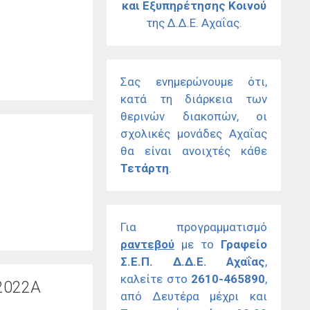
και Εξυπηρέτησης Κοινού
της Δ.Δ.Ε. Αχαΐας.
Σας ενημερώνουμε ότι,
κατά τη διάρκεια των
θερινών διακοπών, οι
σχολικές μονάδες Αχαΐας
θα είναι ανοιχτές κάθε
Τετάρτη
.
Για προγραμματισμό
ραντεβού
με το
Γραφείο
Σ.Ε.Π. Δ.Δ.Ε. Αχαΐας
,
καλείτε στο
2610-465890
,
 2022Α
από Δευτέρα μέχρι και