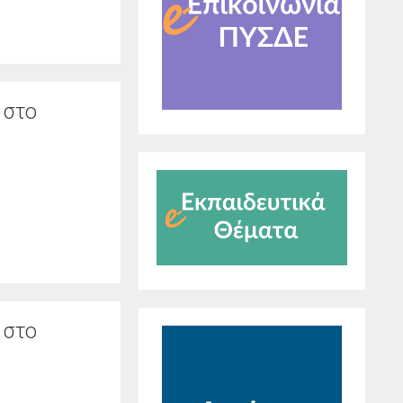
 στo
 στo