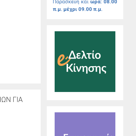
Παρασκευή και
ώρα: 08.00
π.μ. μέχρι 09.00 π.μ.
ΩΝ ΓΙΑ