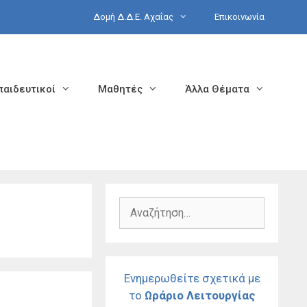
Δομή Δ.Δ.Ε. Αχαΐας
Επικοινωνία
παιδευτικοί
Μαθητές
Άλλα Θέματα
Αναζήτηση
για:
Ενημερωθείτε σχετικά με
το
Ωράριο Λειτουργίας