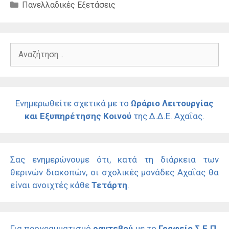
Κατηγορίες
Πανελλαδικές Εξετάσεις
Αναζήτηση
για:
Ενημερωθείτε σχετικά με το
Ωράριο Λειτουργίας
και Εξυπηρέτησης Κοινού
της Δ.Δ.Ε. Αχαΐας.
Σας ενημερώνουμε ότι, κατά τη διάρκεια των
θερινών διακοπών, οι σχολικές μονάδες Αχαΐας θα
είναι ανοιχτές κάθε
Τετάρτη
.
Για προγραμματισμό
ραντεβού
με το
Γραφείο Σ.Ε.Π.