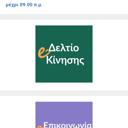
μέχρι 09.00 π.μ.