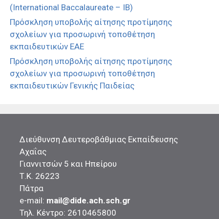
(International Baccalaureate – IB)
Πρόσκληση υποβολής αίτησης προτίμησης
σχολείων για προσωρινή τοποθέτηση
εκπαιδευτικών ΕΑΕ
Πρόσκληση υποβολής αίτησης προτίμησης
σχολείων για προσωρινή τοποθέτηση
εκπαιδευτικών Γενικής Παιδείας
Διεύθυνση Δευτεροβάθμιας Εκπαίδευσης
Αχαΐας
Γιαννιτσών 5 και Ηπείρου
Τ.Κ. 26223
Πάτρα
e-mail:
mail@dide.ach.sch.gr
Τηλ. Κέντρο: 2610465800