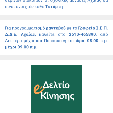
θερινών διακοπών, οι σχολικές μονάδες Αχαΐας θα
είναι ανοιχτές κάθε
Τετάρτη
.
Για προγραμματισμό
ραντεβού
με το
Γραφείο Σ.Ε.Π.
Δ.Δ.Ε. Αχαΐας
, καλείτε στο
2610-465890
, από
Δευτέρα μέχρι και Παρασκευή και
ώρα: 08.00 π.μ.
μέχρι 09.00 π.μ.