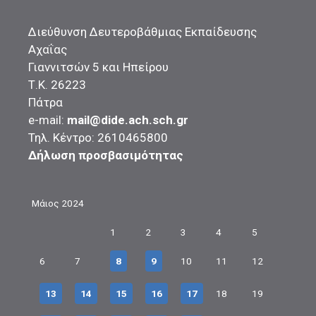
Διεύθυνση Δευτεροβάθμιας Εκπαίδευσης
Αχαΐας
Γιαννιτσών 5 και Ηπείρου
Τ.Κ. 26223
Πάτρα
e-mail:
mail@dide.ach.sch.gr
Τηλ. Κέντρο: 2610465800
Δήλωση προσβασιμότητας
Μάιος 2024
1
2
3
4
5
6
7
8
9
10
11
12
13
14
15
16
17
18
19