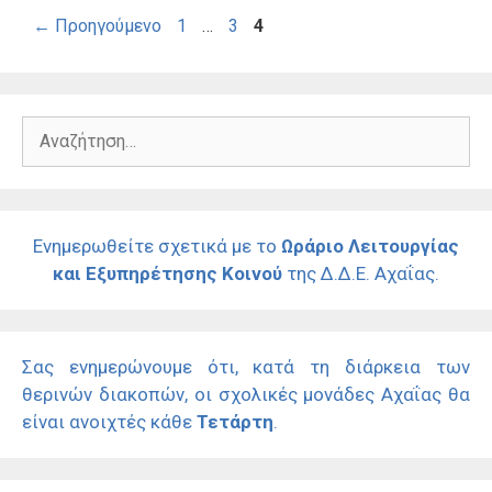
Σελίδα
Σελίδα
Σελίδα
←
Προηγούμενο
1
…
3
4
Αναζήτηση
για:
Ενημερωθείτε σχετικά με το
Ωράριο Λειτουργίας
και Εξυπηρέτησης Κοινού
της Δ.Δ.Ε. Αχαΐας.
Σας ενημερώνουμε ότι, κατά τη διάρκεια των
θερινών διακοπών, οι σχολικές μονάδες Αχαΐας θα
είναι ανοιχτές κάθε
Τετάρτη
.