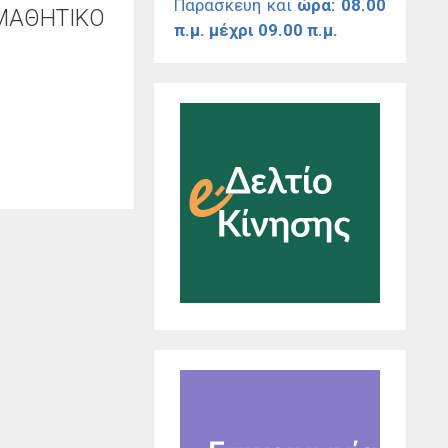
Παρασκευή και
ώρα: 08.00
ΜΑΘΗΤΙΚΟ
π.μ. μέχρι 09.00 π.μ.