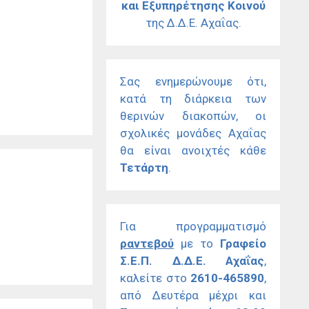
και Εξυπηρέτησης Κοινού
της Δ.Δ.Ε. Αχαΐας.
Σας ενημερώνουμε ότι,
κατά τη διάρκεια των
θερινών διακοπών, οι
σχολικές μονάδες Αχαΐας
θα είναι ανοιχτές κάθε
Τετάρτη
.
Για προγραμματισμό
ραντεβού
με το
Γραφείο
Σ.Ε.Π. Δ.Δ.Ε. Αχαΐας
,
καλείτε στο
2610-465890
,
από Δευτέρα μέχρι και