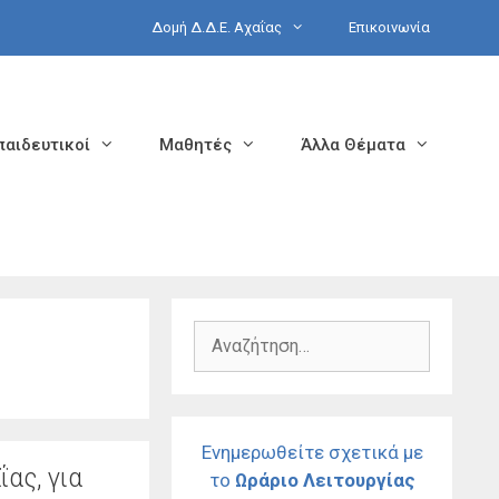
Δομή Δ.Δ.Ε. Αχαΐας
Επικοινωνία
παιδευτικοί
Μαθητές
Άλλα Θέματα
Αναζήτηση
για:
Ενημερωθείτε σχετικά με
ας, για
το
Ωράριο Λειτουργίας