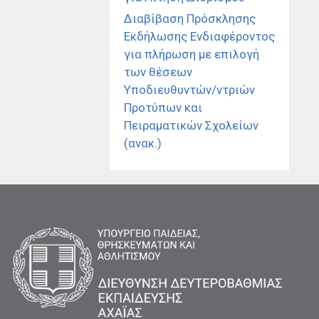
Διαβίβαση Πρόσκλησης
Εκδήλωσης Ενδιαφέροντος
για πλήρωση με επιλογή
των θέσεων
Υποδιευθυντών/ντριών
Προτύπων και
Πειραματικών Σχολείων
(ανακ.)