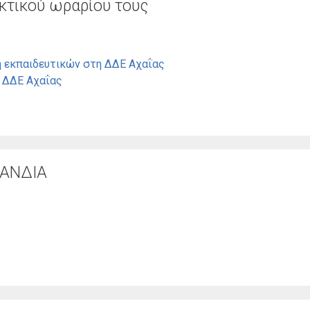
κτικού ωραρίου τους
 εκπαιδευτικών στη ΔΔΕ Αχαΐας
η ΔΔΕ Αχαΐας
ΛΑΝΔΙΑ