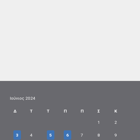
Ιούνιος 2024
Δ
Τ
Τ
Π
Π
Σ
Κ
1
2
3
4
5
6
7
8
9