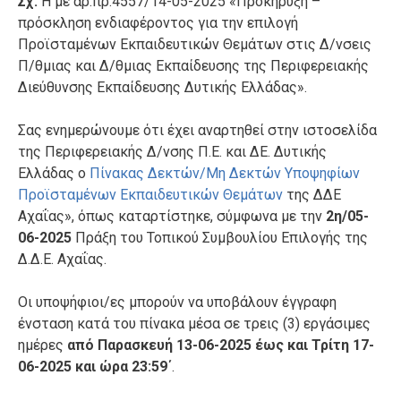
Σχ:
Η με αρ.πρ.4557/14-05-2025 «Προκήρυξη –
πρόσκληση ενδιαφέροντος για την επιλογή
Προϊσταμένων Εκπαιδευτικών Θεμάτων στις Δ/νσεις
Π/θμιας και Δ/θμιας Εκπαίδευσης της Περιφερειακής
Διεύθυνσης Εκπαίδευσης Δυτικής Ελλάδας».
Σας ενημερώνουμε ότι έχει αναρτηθεί στην ιστοσελίδα
της Περιφερειακής Δ/νσης Π.Ε. και ΔΕ. Δυτικής
Ελλάδας ο
Πίνακας Δεκτών/Μη Δεκτών Υποψηφίων
Προϊσταμένων Εκπαιδευτικών Θεμάτων
της ΔΔΕ
Αχαΐας», όπως καταρτίστηκε, σύμφωνα με την
2η/05-
06-2025
Πράξη του Τοπικού Συμβουλίου Επιλογής της
Δ.Δ.Ε. Αχαΐας.
Οι υποψήφιοι/ες μπορούν να υποβάλουν έγγραφη
ένσταση κατά του πίνακα μέσα σε τρεις (3) εργάσιμες
ημέρες
από Παρασκευή 13-06-2025 έως και Τρίτη 17-
06-2025 και ώρα 23:59΄
.