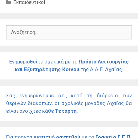
Κατηγορίες
Εκπαιδευτικοί
Αναζήτηση
για:
Ενημερωθείτε σχετικά με το
Ωράριο Λειτουργίας
και Εξυπηρέτησης Κοινού
της Δ.Δ.Ε. Αχαΐας.
Σας ενημερώνουμε ότι, κατά τη διάρκεια των
θερινών διακοπών, οι σχολικές μονάδες Αχαΐας θα
είναι ανοιχτές κάθε
Τετάρτη
.
Για προγραμματισμό
ραντεβού
με το
Γραφείο Σ.Ε.Π.