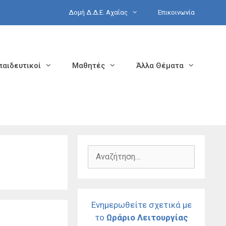
Δομή Δ.Δ.Ε. Αχαΐας
Επικοινωνία
παιδευτικοί
Μαθητές
Άλλα Θέματα
Αναζήτηση
για:
Ενημερωθείτε σχετικά με
το
Ωράριο Λειτουργίας