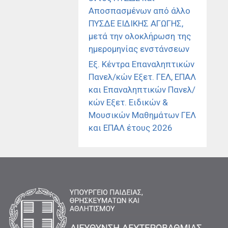
Αποσπασμένων από άλλο
ΠΥΣΔΕ ΕΙΔΙΚΗΣ ΑΓΩΓΗΣ,
μετά την ολοκλήρωση της
ημερομηνίας ενστάνσεων
Εξ. Κέντρα Επαναληπτικών
Πανελ/κών Εξετ. ΓΕΛ, ΕΠΑΛ
και Επαναληπτικών Πανελ/
κών Εξετ. Ειδικών &
Μουσικών Μαθημάτων ΓΕΛ
και ΕΠΑΛ έτους 2026