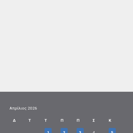
Απρίλιος 2026
Δ
Τ
Τ
Π
Π
Σ
Κ
1
2
3
4
5