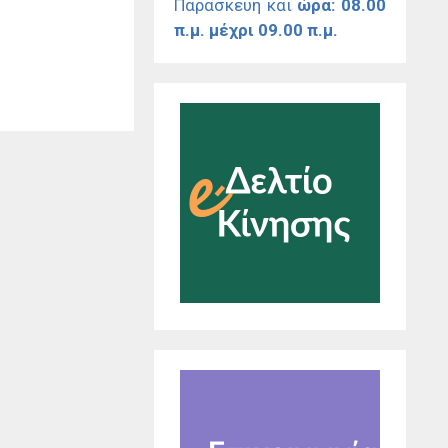
Παρασκευή και
ώρα: 08.00
π.μ. μέχρι 09.00 π.μ.