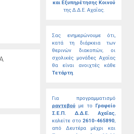
και Εξυπηρέτησης Κοινού
της Δ.Δ.Ε. Αχαΐας.
Σας ενημερώνουμε ότι,
κατά τη διάρκεια των
θερινών διακοπών, οι
σχολικές μονάδες Αχαΐας
Α
θα είναι ανοιχτές κάθε
Τετάρτη
.
Για προγραμματισμό
ραντεβού
με το
Γραφείο
Σ.Ε.Π. Δ.Δ.Ε. Αχαΐας
,
καλείτε στο
2610-465890
,
από Δευτέρα μέχρι και