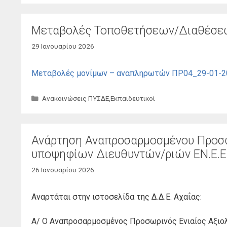
Μεταβολές Τοποθετήσεων/Διαθέσεω
29 Ιανουαρίου 2026
Μεταβολές μονίμων – αναπληρωτών ΠΡ04_29-01-
Κατηγορίες
Ανακοινώσεις ΠΥΣΔΕ
,
Εκπαιδευτικοί
Ανάρτηση Αναπροσαρμοσμένου Προσω
υποψηφίων Διευθυντών/ριών ΕΝ.Ε.Ε.
26 Ιανουαρίου 2026
Αναρτάται στην ιστοσελίδα της Δ.Δ.Ε. Αχαΐας:
Α/ Ο Αναπροσαρμοσμένος Προσωρινός Ενιαίος Αξιολ