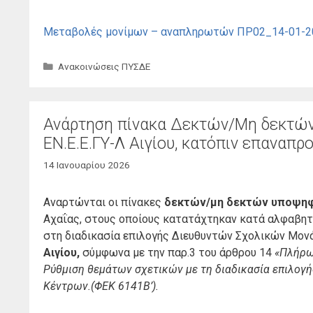
Μεταβολές μονίμων – αναπληρωτών ΠΡ02_14-01
Κατηγορίες
Ανακοινώσεις ΠΥΣΔΕ
Ανάρτηση πίνακα Δεκτών/Μη δεκτώ
ΕΝ.Ε.Ε.ΓΥ-Λ Αιγίου, κατόπιν επαναπρ
14 Ιανουαρίου 2026
Αναρτώνται οι πίνακες
δεκτών/μη δεκτών υποψη
Αχαΐας, στους οποίους κατατάχτηκαν κατά αλφαβητικ
στη διαδικασία επιλογής Διευθυντών Σχολικών Μον
Αιγίου,
σύμφωνα με την παρ.3 του άρθρου 14
«Πλήρω
Ρύθμιση θεμάτων σχετικών με τη διαδικασία επιλο
Κέντρων.(ΦΕΚ 6141Β’).