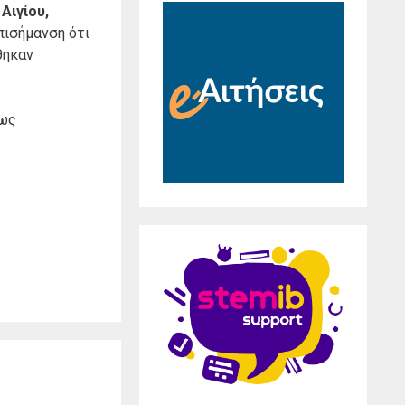
 Αιγίου,
πισήμανση ότι
θηκαν
πως