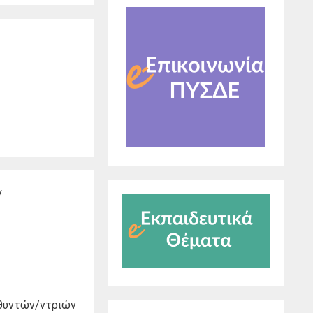
ν
υθυντών/ντριών