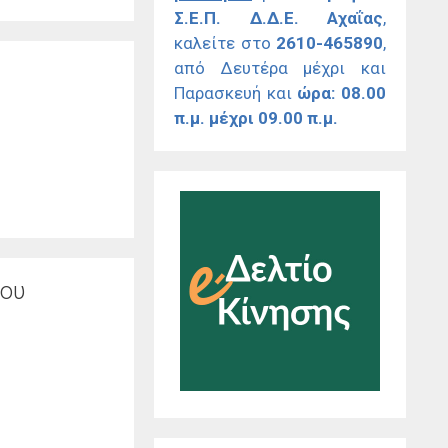
Σ.Ε.Π. Δ.Δ.Ε. Αχαΐας
,
καλείτε στο
2610-465890
,
από Δευτέρα μέχρι και
Παρασκευή και
ώρα: 08.00
π.μ. μέχρι 09.00 π.μ.
ίου