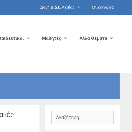
Δομή Δ.Δ.Ε. Αχαΐας
Επικοινωνία
παιδευτικοί
Μαθητές
Άλλα Θέματα
ιακές
Αναζήτηση
για: