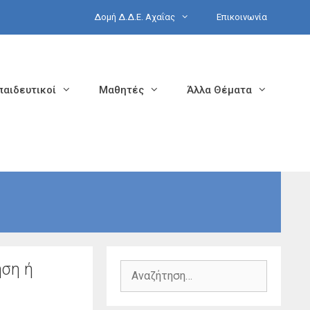
Δομή Δ.Δ.Ε. Αχαΐας
Επικοινωνία
παιδευτικοί
Μαθητές
Άλλα Θέματα
ηση ή
Αναζήτηση
για: