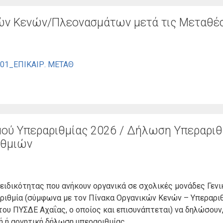
κών Κενών/Πλεονασμάτων μετά τις Μεταθέ
_01_ΕΠΙΚΑΙΡ. ΜΕΤΑΘ
ού Υπεραριθμίας 2026 / Δήλωση Υπεραριθ
ιθμιών
 ειδικότητας που ανήκουν οργανικά σε σχολικές μονάδες Γενι
αριθμία (σύμφωνα με τον Πίνακα Οργανικών Κενών – Υπεραρι
του ΠΥΣΔΕ Αχαΐας, ο οποίος και επισυνάπτεται) να δηλώσουν,
ή ή αρνητική δήλωση υπεραριθμίας