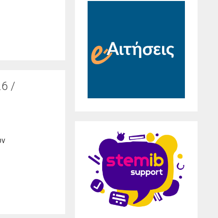
6 /
ων