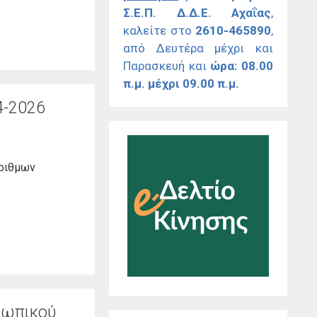
Σ.Ε.Π. Δ.Δ.Ε. Αχαΐας
,
καλείτε στο
2610-465890
,
από Δευτέρα μέχρι και
Παρασκευή και
ώρα: 08.00
π.μ. μέχρι 09.00 π.μ.
4-2026
ριθμων
σωπικού