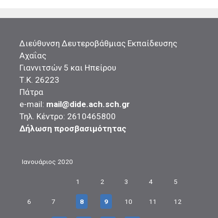
Διεύθυνση Δευτεροβάθμιας Εκπαίδευσης
Αχαΐας
Γιαννιτσών 5 και Ηπείρου
Τ.Κ. 26223
Πάτρα
e-mail:
mail@dide.ach.sch.gr
Τηλ. Κέντρο: 2610465800
Δήλωση προσβασιμότητας
Ιανουάριος 2020
1
2
3
4
5
6
7
8
9
10
11
12