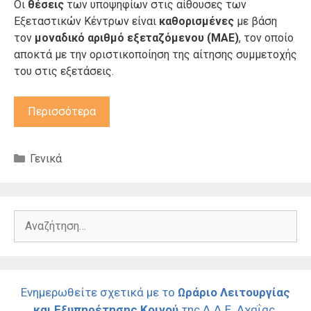
Οι
θέσεις
των υποψηφίων στις αίθουσες των
Εξεταστικών Κέντρων είναι
καθορισμένες
με βάση
τον
μοναδικό αριθμό εξεταζόμενου (ΜΑΕ)
, τον οποίο
αποκτά με την οριστικοποίηση της αίτησης συμμετοχής
του στις εξετάσεις.
Περισσότερα
Κατηγορίες
Γενικά
Αναζήτηση
για:
Ενημερωθείτε σχετικά με το
Ωράριο Λειτουργίας
και Εξυπηρέτησης Κοινού
της Δ.Δ.Ε. Αχαΐας.