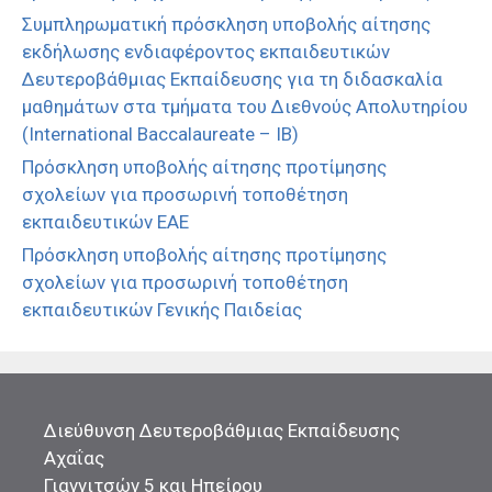
Συμπληρωματική πρόσκληση υποβολής αίτησης
εκδήλωσης ενδιαφέροντος εκπαιδευτικών
Δευτεροβάθμιας Εκπαίδευσης για τη διδασκαλία
μαθημάτων στα τμήματα του Διεθνούς Απολυτηρίου
(International Baccalaureate – IB)
Πρόσκληση υποβολής αίτησης προτίμησης
σχολείων για προσωρινή τοποθέτηση
εκπαιδευτικών ΕΑΕ
Πρόσκληση υποβολής αίτησης προτίμησης
σχολείων για προσωρινή τοποθέτηση
εκπαιδευτικών Γενικής Παιδείας
Διεύθυνση Δευτεροβάθμιας Εκπαίδευσης
Αχαΐας
Γιαννιτσών 5 και Ηπείρου