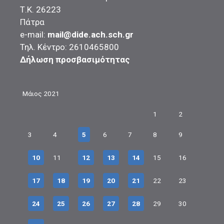
Τ.Κ. 26223
Πάτρα
e-mail:
mail@dide.ach.sch.gr
Τηλ. Κέντρο: 2610465800
Δήλωση προσβασιμότητας
Μάιος 2021
1
2
3
4
5
6
7
8
9
10
11
12
13
14
15
16
17
18
19
20
21
22
23
24
25
26
27
28
29
30