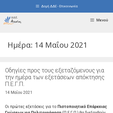
Μετάβαση
Δομή ΔΔΕ - Επικοινωνία
σε
περιεχόμενο
Μενού
Ημέρα:
14 Μαΐου 2021
Οδηγίες προς τους εξεταζόμενους για
την ημέρα των εξετάσεων απόκτησης
Π.Ε.Γ.Π.
14 Μαΐου 2021
Οι πρώτες εξετάσεις για το
Πιστοποιητικό Επάρκειας
Γνώσεων για Πολιτογράφηση
(Π.Ε.Γ.Π.) θα διεξαχθούν