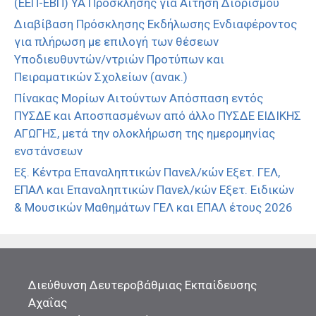
(ΕΕΠ-ΕΒΠ) ΥΑ Πρόσκλησης για Αίτηση Διορισμού
Διαβίβαση Πρόσκλησης Εκδήλωσης Ενδιαφέροντος
για πλήρωση με επιλογή των θέσεων
Υποδιευθυντών/ντριών Προτύπων και
Πειραματικών Σχολείων (ανακ.)
Πίνακας Μορίων Αιτούντων Απόσπαση εντός
ΠΥΣΔΕ και Αποσπασμένων από άλλο ΠΥΣΔΕ ΕΙΔΙΚΗΣ
ΑΓΩΓΗΣ, μετά την ολοκλήρωση της ημερομηνίας
ενστάνσεων
Εξ. Κέντρα Επαναληπτικών Πανελ/κών Εξετ. ΓΕΛ,
ΕΠΑΛ και Επαναληπτικών Πανελ/κών Εξετ. Ειδικών
& Μουσικών Μαθημάτων ΓΕΛ και ΕΠΑΛ έτους 2026
Διεύθυνση Δευτεροβάθμιας Εκπαίδευσης
Αχαΐας