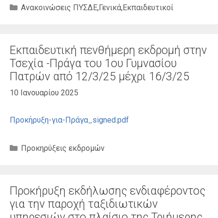
Κατηγορίες
Ανακοινώσεις ΠΥΣΔΕ
,
Γενικά
,
Εκπαιδευτικοί
Εκπαιδευτική πενθήμερη εκδρομή στην
Τσεχία -Πράγα του 1ου Γυμνασίου
Πατρών από 12/3/25 μέχρι 16/3/25
10 Ιανουαρίου 2025
Προκήρυξη-για-Πράγα_signed.pdf
Κατηγορίες
Προκηρύξεις εκδρομών
Προκήρυξη εκδήλωσης ενδιαφέροντος
για την παροχή ταξιδιωτικών
υπηρεσιών στo πλαίσιo της Τριήμερης