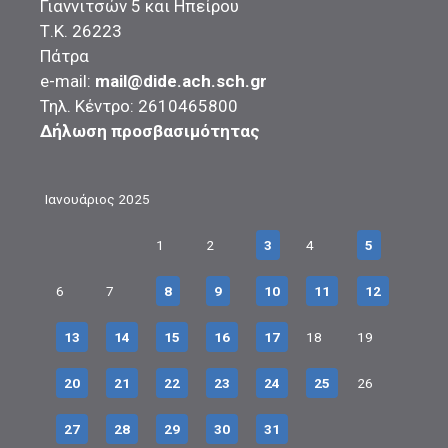
Γιαννιτσών 5 και Ηπείρου
Τ.Κ. 26223
Πάτρα
e-mail:
mail@dide.ach.sch.gr
Τηλ. Κέντρο: 2610465800
Δήλωση προσβασιμότητας
Ιανουάριος 2025
1
2
3
4
5
6
7
8
9
10
11
12
13
14
15
16
17
18
19
20
21
22
23
24
25
26
27
28
29
30
31