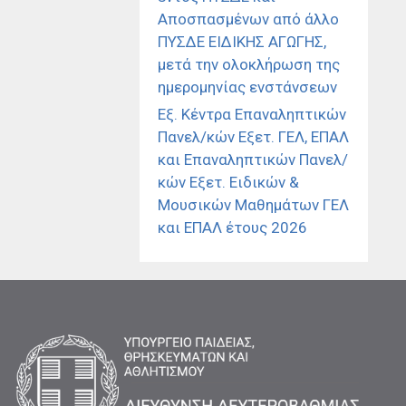
Αποσπασμένων από άλλο
ΠΥΣΔΕ ΕΙΔΙΚΗΣ ΑΓΩΓΗΣ,
μετά την ολοκλήρωση της
ημερομηνίας ενστάνσεων
Εξ. Κέντρα Επαναληπτικών
Πανελ/κών Εξετ. ΓΕΛ, ΕΠΑΛ
και Επαναληπτικών Πανελ/
κών Εξετ. Ειδικών &
Μουσικών Μαθημάτων ΓΕΛ
και ΕΠΑΛ έτους 2026