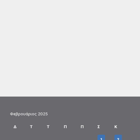
Φεβρουάριος 2025
Δ
Τ
Τ
Π
Π
Σ
Κ
1
2