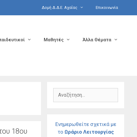
Δομή Δ.Δ.Ε. Αχαΐας
Επικοινωνία
παιδευτικοί
Μαθητές
Άλλα Θέματα
Αναζήτηση
για:
Ενημερωθείτε σχετικά με
του 18ου
το
Ωράριο Λειτουργίας