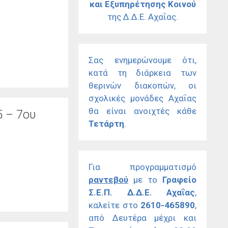
και Εξυπηρέτησης Κοινού
της Δ.Δ.Ε. Αχαΐας.
Σας ενημερώνουμε ότι,
κατά τη διάρκεια των
θερινών διακοπών, οι
σχολικές μονάδες Αχαΐας
θα είναι ανοιχτές κάθε
5 – 7ου
Τετάρτη
.
Για προγραμματισμό
ραντεβού
με το
Γραφείο
Σ.Ε.Π. Δ.Δ.Ε. Αχαΐας
,
καλείτε στο
2610-465890
,
από Δευτέρα μέχρι και