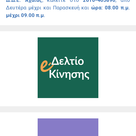
Δ.Δ.Ε. Αχαΐας
, καλείτε στο
2610-465890
, από
Δευτέρα μέχρι και Παρασκευή και
ώρα: 08.00 π.μ.
μέχρι 09.00 π.μ.