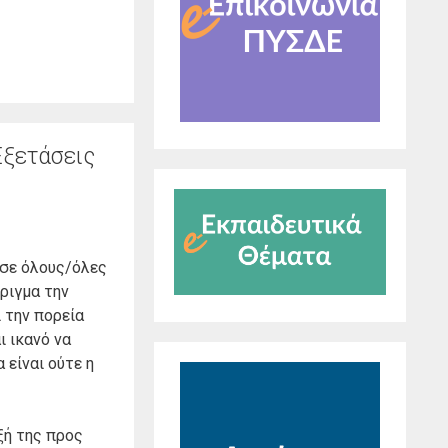
Εξετάσεις
 σε όλους/όλες
ριγμα την
 την πορεία
ι ικανό να
 είναι ούτε η
ξή της προς