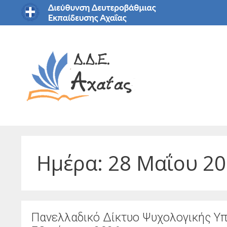
Μετάβαση
σε
περιεχόμενο
Ημέρα:
28 Μαΐου 2
Πανελλαδικό Δίκτυο Ψυχολογικής Υ