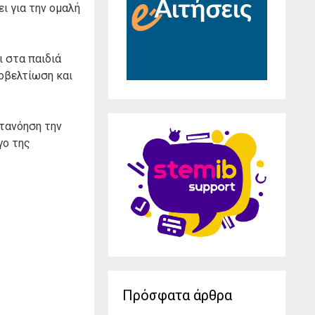
ι για την ομαλή
ι στα παιδιά
τοβελτίωση και
ατανόηση την
γο της
Πρόσφατα άρθρα