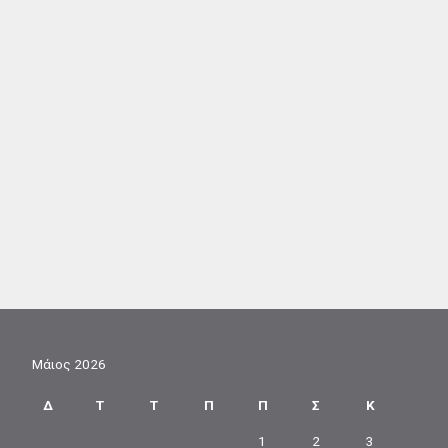
Μάιος 2026
Δ
Τ
Τ
Π
Π
Σ
Κ
1
2
3