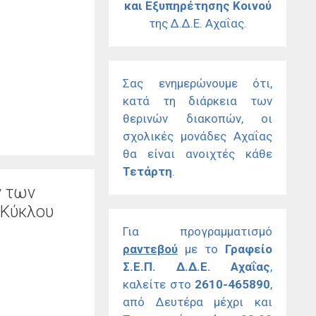
και Εξυπηρέτησης Κοινού
της Δ.Δ.Ε. Αχαΐας.
Σας ενημερώνουμε ότι,
κατά τη διάρκεια των
θερινών διακοπών, οι
σχολικές μονάδες Αχαΐας
θα είναι ανοιχτές κάθε
Τετάρτη
.
ν των
 Κύκλου
Για προγραμματισμό
ραντεβού
με το
Γραφείο
Σ.Ε.Π. Δ.Δ.Ε. Αχαΐας
,
καλείτε στο
2610-465890
,
από Δευτέρα μέχρι και