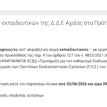
εκπαιδευτικών της Δ.Δ.Ε Αχαΐας στα Πρό
ηφίους/ες
κατ’ αλφαβητική σειρά
εκπαιδευτικούς
– με οργα
ν προϋπόθεση της παρ. 4 του άρθρου 127 του ν. 4823/2021 (Α
Α:Ψ94Ρ46ΝΚΠΔ-8ΞΔ)) «Προκήρυξη για τον καθορισμό διαδικα
έχωση των Προτύπων Εκκλησιαστικών Σχολείων (Π.Ε.Σ.) του ν
σταση κατά του παραπάνω πίνακα
από 02/06/2026 και ώρα 09
μογής υποβολής αιτήσεων.