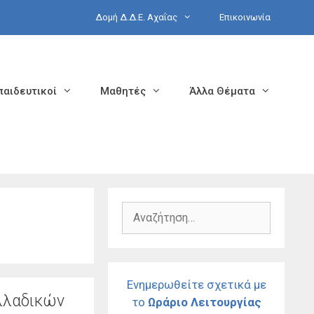
Δομή Δ.Δ.Ε. Αχαΐας
Επικοινωνία
παιδευτικοί
Μαθητές
Άλλα Θέματα
Αναζήτηση
για:
Ενημερωθείτε σχετικά με
λλαδικών
το
Ωράριο Λειτουργίας