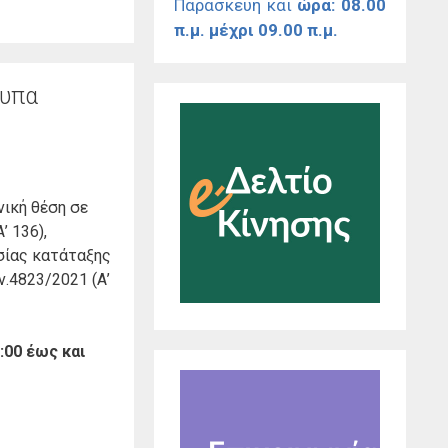
Παρασκευή και
ώρα: 08.00
π.μ. μέχρι 09.00 π.μ.
τυπα
νική θέση σε
’ 136),
σίας κατάταξης
.4823/2021 (Α’
:00 έως και