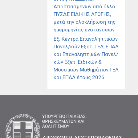
Αποσπασμένων από άλλο
ΠΥΣΔΕ ΕΙΔΙΚΗΣ ΑΓΩΓΗΣ,
μετά την ολοκλήρωση της
ημερομηνίας ενστάνσεων
Εξ. Κέντρα Επαναληπτικών
Πανελ/κών Εξετ. ΓΕΛ, ΕΠΑΛ
και Επαναληπτικών Πανελ/
κών Εξετ. Ειδικών &
Μουσικών Μαθημάτων ΓΕΛ
και ΕΠΑΛ έτους 2026