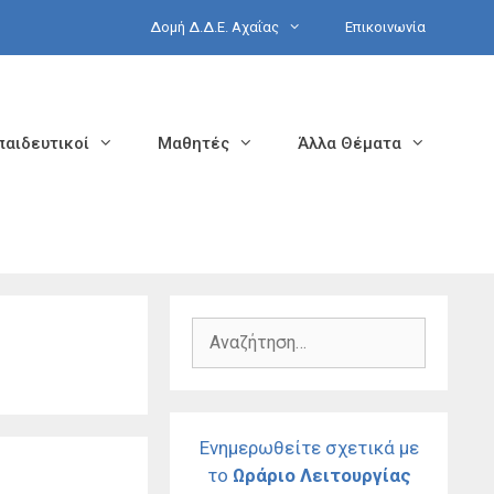
Δομή Δ.Δ.Ε. Αχαΐας
Επικοινωνία
παιδευτικοί
Μαθητές
Άλλα Θέματα
Αναζήτηση
για:
Ενημερωθείτε σχετικά με
το
Ωράριο Λειτουργίας