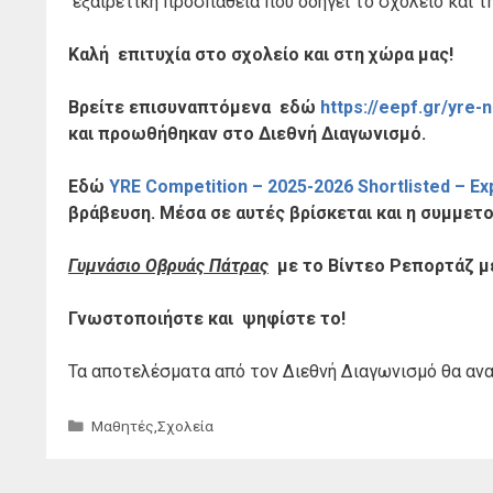
εξαιρετική προσπάθεια που οδηγεί το σχολείο και τ
Καλή επιτυχία στο σχολείο και στη χώρα μας!
Βρείτε επισυναπτόμενα εδώ
https://eepf.gr/yre-
και
προωθήθηκαν στο Διεθνή Διαγωνισμό.
Εδώ
YRE Competition – 2025-2026 Shortlisted – E
βράβευση. Μέσα σε αυτές βρίσκεται και η συμμετ
Γυμνάσιο Οβρυάς Πάτρας
με το Βίντεο Ρεπορτάζ με
Γνωστοποιήστε και ψηφίστε το!
Τα αποτελέσματα από τον Διεθνή Διαγωνισμό θα ανα
Κατηγορίες
Μαθητές
,
Σχολεία