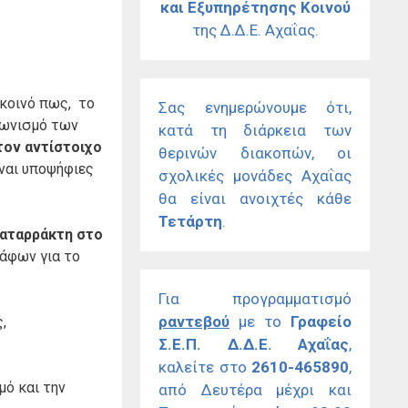
και Εξυπηρέτησης Κοινού
της Δ.Δ.Ε. Αχαΐας.
 κοινό πως, το
Σας ενημερώνουμε ότι,
γωνισμό των
κατά τη διάρκεια των
τον αντίστοιχο
θερινών διακοπών, οι
ναι υποψήφιες
σχολικές μονάδες Αχαΐας
θα είναι ανοιχτές κάθε
Τετάρτη
.
καταρράκτη στο
ράφων για το
Για προγραμματισμό
ραντεβού
με το
Γραφείο
,
Σ.Ε.Π. Δ.Δ.Ε. Αχαΐας
,
καλείτε στο
2610-465890
,
μό και την
από Δευτέρα μέχρι και