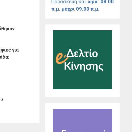
Παρασκευή και
ώρα: 08.00
π.μ. μέχρι 09.00 π.μ.
ίθηκαν
φιες για
άδα:
υ.