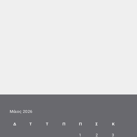
Μάιος 2026
Δ
Τ
Τ
Π
Π
Σ
Κ
1
2
3