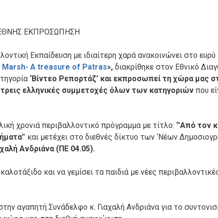
ΙΕΘΝΗΣ ΕΚΠΡΟΣΩΠΗΣΗ
οντική Εκπαίδευση με ιδιαίτερη χαρά ανακοινώνει στο ευρύ
 Marsh- A treasure of Patras
»,
διακρίθηκε στον Εθνικό Δια
ατηγορία
‘Βίντεο Ρεπορτάζ’ και εκπροσωπεί τη χώρα μας σ
ς
τρεις ελληνικές συμμετοχές όλων των κατηγοριών
που εί
λική χρονιά περιβαλλοντικό πρόγραμμα με τίτλο:
‘’Από τον 
ήματα’
’ και μετέχει στο διεθνές δίκτυο των ‘Νέων Δημοσιογ
αχαλή Ανδριάνα (ΠΕ 04.05).
καλοτάξιδο και να γεμίσει τα παιδιά με νέες περιβαλλοντικές
στην αγαπητή Συνάδελφο κ. Γιαχαλή Ανδριάνα για το συντονισ