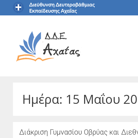
Μετάβαση
σε
περιεχόμενο
Ημέρα:
15 Μαΐου 2
Διάκριση Γυμνασίου Οβρύας και Διε