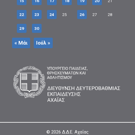
15
16
17
18
19
20
21
22
23
24
25
26
27
28
29
30
« Μάι
Ιούλ »
© 2026
Δ.Δ.Ε. Αχαΐας