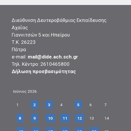
Διεύθυνση Δευτεροβάθμιας Εκπαίδευσης
Αχαΐας
Γιαννιτσών 5 και Ηπείρου
Τ.Κ. 26223
Πάτρα
e-mail:
mail@dide.ach.sch.gr
Τηλ. Κέντρο: 2610465800
Δήλωση προσβασιμότητας
Ιούνιος 2026
1
2
3
4
5
6
7
8
9
10
11
12
13
14