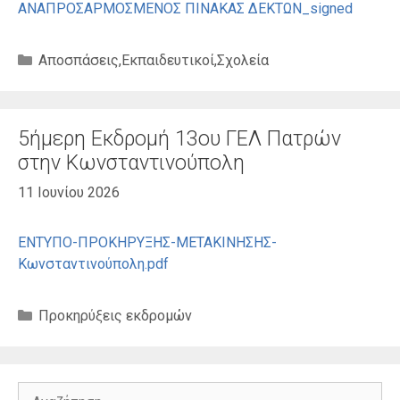
ΑΝΑΠΡΟΣΑΡΜΟΣΜΕΝΟΣ ΠΙΝΑΚΑΣ ΔΕΚΤΩΝ_signed
Κατηγορίες
Αποσπάσεις
,
Εκπαιδευτικοί
,
Σχολεία
5ήμερη Εκδρομή 13ου ΓΕΛ Πατρών
στην Κωνσταντινούπολη
11 Ιουνίου 2026
ΕΝΤΥΠΟ-ΠΡΟΚΗΡΥΞΗΣ-ΜΕΤΑΚΙΝΗΣΗΣ-
Κωνσταντινούπολη.pdf
Κατηγορίες
Προκηρύξεις εκδρομών
Αναζήτηση