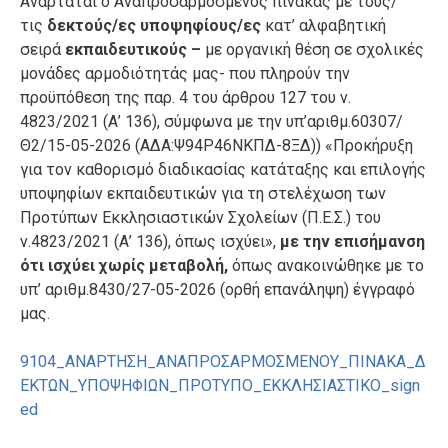
Ανα
ρτάται ο Αναπροσαρμοσμένος
πίνακα
ς
με τους/
τις
δεκτούς/ες υποψηφίους/ες
κατ’ αλφαβητική
σειρά
εκπαιδευτικούς –
με οργανική θέση σε σχολικές
μονάδες αρμοδιότητάς μας- που πληρούν την
προϋπόθεση της παρ. 4 του άρθρου 127 του ν.
4823/2021 (Α’ 136), σύμφωνα με την υπ’αριθμ.60307/
Θ2/15-05-2026 (ΑΔΑ:Ψ94Ρ46ΝΚΠΔ-8ΞΔ)) «Προκήρυξη
για τον καθορισμό διαδικασίας κατάταξης και επιλογής
υποψηφίων εκπαιδευτικών για τη στελέχωση των
Προτύπων Εκκλησιαστικών Σχολείων (Π.Ε.Σ.) του
ν.4823/2021 (Α’ 136), όπως ισχύει»
,
με την επισήμανση
ότι ισχύει χωρίς μεταβολή,
όπως ανακοινώθηκε με το
υπ
’ α
ριθμ.84
30
/
27
-05-202
6 (ορθή επανάληψη)
έγγραφό
μας.
9104_ΑΝΑΡΤΗΣΗ_ΑΝΑΠΡΟΣΑΡΜΟΣΜΕΝΟΥ_ΠΙΝΑΚΑ_Δ
ΕΚΤΩΝ_ΥΠΟΨΗΦΙΩΝ_ΠΡΟΤΥΠΟ_ΕΚΚΛΗΣΙΑΣΤΙΚΟ_sign
ed