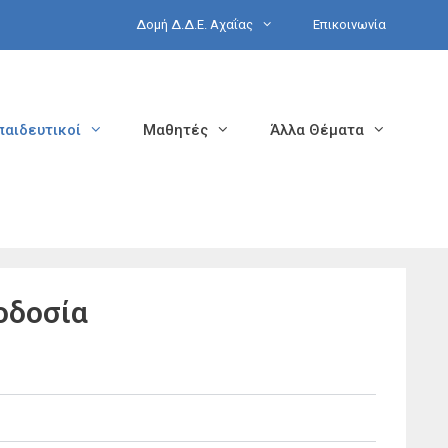
Δομή Δ.Δ.Ε. Αχαΐας
Επικοινωνία
παιδευτικοί
Μαθητές
Άλλα Θέματα
οδοσία