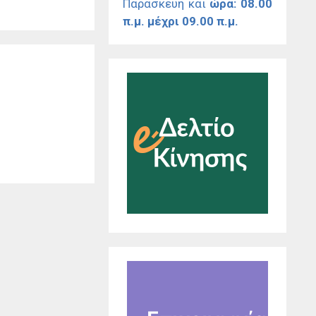
Παρασκευή και
ώρα: 08.00
π.μ. μέχρι 09.00 π.μ.