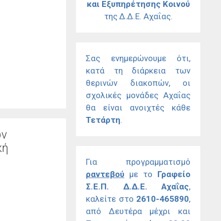
και Εξυπηρέτησης Κοινού
της Δ.Δ.Ε. Αχαΐας.
Σας ενημερώνουμε ότι,
κατά τη διάρκεια των
θερινών διακοπών, οι
σχολικές μονάδες Αχαΐας
θα είναι ανοιχτές κάθε
Τετάρτη
.
ων
κή
Για προγραμματισμό
ραντεβού
με το
Γραφείο
Σ.Ε.Π. Δ.Δ.Ε. Αχαΐας
,
καλείτε στο
2610-465890
,
από Δευτέρα μέχρι και