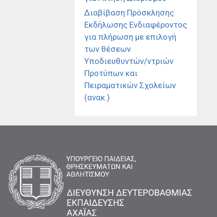
Διαβίβαση Πρόσκλησης
Εκδήλωσης Ενδιαφέροντος
για πλήρωση με επιλογή
των θέσεων
Υποδιευθυντών/ντριών
Προτύπων και
Πειραματικών Σχολείων
(ανακ.)