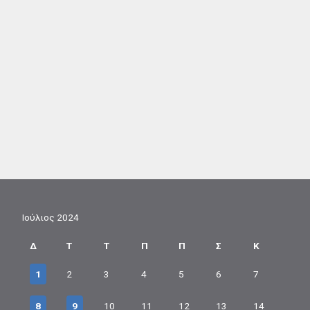
Ιούλιος 2024
Δ
Τ
Τ
Π
Π
Σ
Κ
1
2
3
4
5
6
7
8
9
10
11
12
13
14