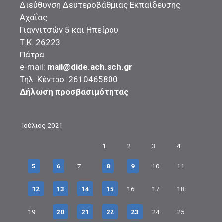
Διεύθυνση Δευτεροβάθμιας Εκπαίδευσης
Αχαΐας
Γιαννιτσών 5 και Ηπείρου
Τ.Κ. 26223
Πάτρα
e-mail:
mail@dide.ach.sch.gr
Τηλ. Κέντρο: 2610465800
Δήλωση προσβασιμότητας
Ιούλιος 2021
1
2
3
4
5
6
7
8
9
10
11
12
13
14
15
16
17
18
19
20
21
22
23
24
25