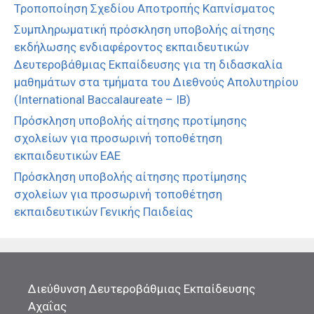
Τροποποίηση Σχεδίου Αποτροπής Καπνίσματος
Συμπληρωματική πρόσκληση υποβολής αίτησης
εκδήλωσης ενδιαφέροντος εκπαιδευτικών
Δευτεροβάθμιας Εκπαίδευσης για τη διδασκαλία
μαθημάτων στα τμήματα του Διεθνούς Απολυτηρίου
(International Baccalaureate – IB)
Πρόσκληση υποβολής αίτησης προτίμησης
σχολείων για προσωρινή τοποθέτηση
εκπαιδευτικών ΕΑΕ
Πρόσκληση υποβολής αίτησης προτίμησης
σχολείων για προσωρινή τοποθέτηση
εκπαιδευτικών Γενικής Παιδείας
Διεύθυνση Δευτεροβάθμιας Εκπαίδευσης
Αχαΐας