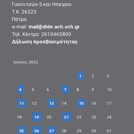
Γιαννιτσών 5 και Ηπείρου
Τ.Κ. 26223
Πάτρα
e-mail:
mail@dide.ach.sch.gr
Τηλ. Κέντρο: 2610465800
Δήλωση προσβασιμότητας
Ιούλιος 2022
1
2
3
4
5
6
7
8
9
10
11
12
13
14
15
16
17
18
19
20
21
22
23
24
25
26
27
28
29
30
31