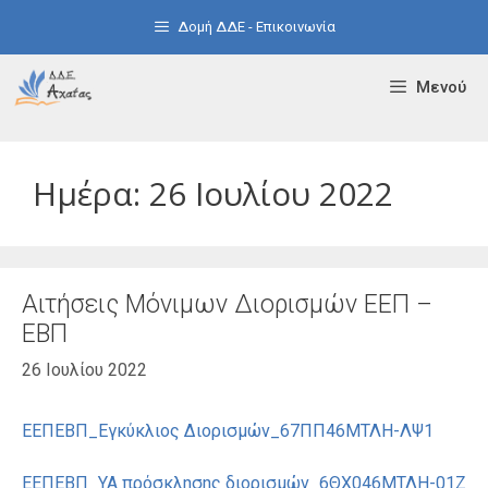
Μετάβαση
Δομή ΔΔΕ - Επικοινωνία
σε
περιεχόμενο
Μενού
Ημέρα:
26 Ιουλίου 2022
Αιτήσεις Μόνιμων Διορισμών ΕΕΠ –
ΕΒΠ
26 Ιουλίου 2022
ΕΕΠΕΒΠ_Εγκύκλιος Διορισμών_67ΠΠ46ΜΤΛΗ-ΛΨ1
ΕΕΠΕΒΠ_ΥΑ πρόσκλησης διορισμών_6ΘΧ046ΜΤΛΗ-01Ζ