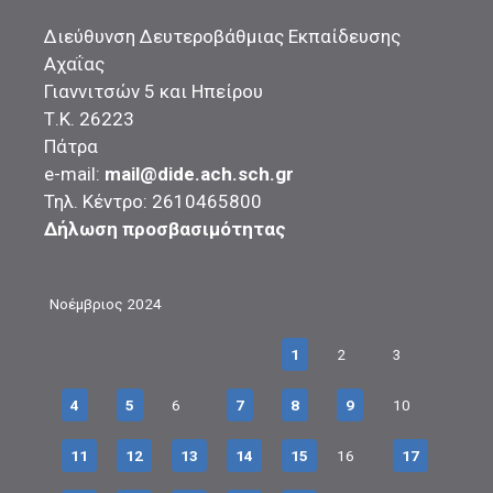
Διεύθυνση Δευτεροβάθμιας Εκπαίδευσης
Αχαΐας
Γιαννιτσών 5 και Ηπείρου
Τ.Κ. 26223
Πάτρα
e-mail:
mail@dide.ach.sch.gr
Τηλ. Κέντρο: 2610465800
Δήλωση προσβασιμότητας
Νοέμβριος 2024
1
2
3
4
5
6
7
8
9
10
11
12
13
14
15
16
17