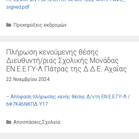
signed.pdf
Κατηγορίες
Προκηρύξεις εκδρομών
Πλήρωση κενούμενης θέσης
Διευθυντή/ριας Σχολικής Μονάδας
ΕΝ.Ε.Ε.ΓΥ-Λ Πάτρας της Δ.Δ.Ε. Αχαΐας
22 Νοεμβρίου 2024
– Απόφαση πλήρωσης κενής θέσης Δ/ντη ΕΝ.Ε.Ε.ΓΥ-Λ /
6Φ7Κ46ΝΚΠΔ-Υ17
Κατηγορίες
Αποσπάσεις
,
Σχολεία