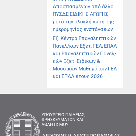
Αποσπασμένων από άλλο
ΠΥΣΔΕ ΕΙΔΙΚΗΣ ΑΓΩΓΗΣ,
μετά την ολοκλήρωση της
ημερομηνίας ενστάνσεων
Εξ. Κέντρα Επαναληπτικών
Πανελ/κών Εξετ. ΓΕΛ, ΕΠΑΛ
και Επαναληπτικών Πανελ/
κών Εξετ. Ειδικών &
Μουσικών Μαθημάτων ΓΕΛ
και ΕΠΑΛ έτους 2026