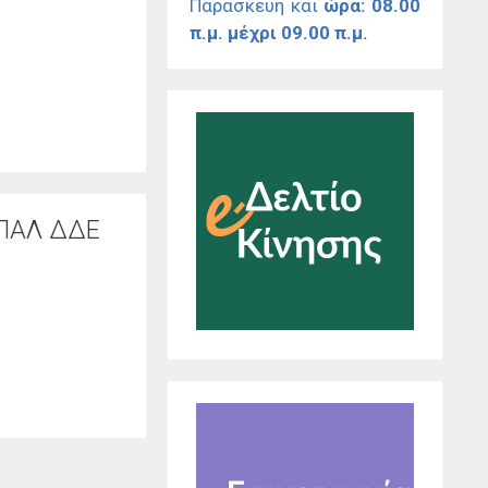
Παρασκευή και
ώρα: 08.00
π.μ. μέχρι 09.00 π.μ.
ΕΠΑΛ ΔΔΕ