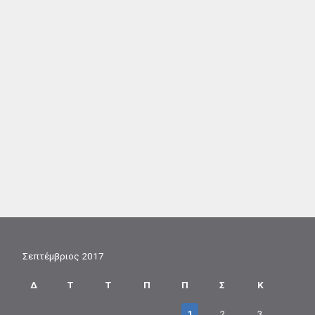
Σεπτέμβριος 2017
Δ
Τ
Τ
Π
Π
Σ
Κ
1
2
3