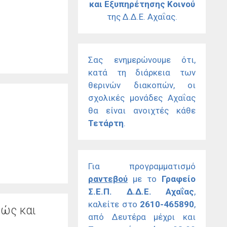
και Εξυπηρέτησης Κοινού
της Δ.Δ.Ε. Αχαΐας.
Σας ενημερώνουμε ότι,
κατά τη διάρκεια των
θερινών διακοπών, οι
σχολικές μονάδες Αχαΐας
θα είναι ανοιχτές κάθε
Τετάρτη
.
Για προγραμματισμό
ραντεβού
με το
Γραφείο
Σ.Ε.Π. Δ.Δ.Ε. Αχαΐας
,
καλείτε στο
2610-465890
,
θώς και
από Δευτέρα μέχρι και