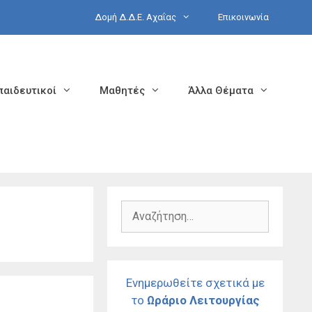
Δομή Δ.Δ.Ε. Αχαΐας
Επικοινωνία
παιδευτικοί
Μαθητές
Άλλα Θέματα
Αναζήτηση
για:
Ενημερωθείτε σχετικά με
το
Ωράριο Λειτουργίας