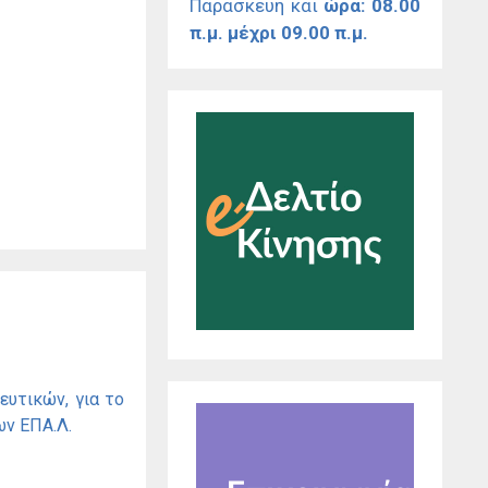
Παρασκευή και
ώρα: 08.00
π.μ. μέχρι 09.00 π.μ.
ευτικών, για το
ν ΕΠΑ.Λ.