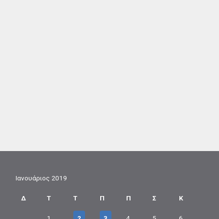
Ιανουάριος 2019
Δ
Τ
Τ
Π
Π
Σ
Κ
1
2
3
4
5
6