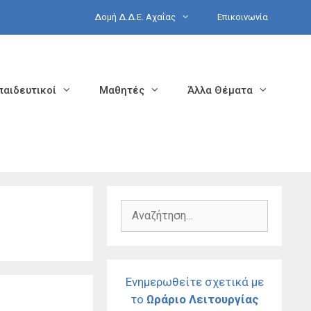
Δομή Δ.Δ.Ε. Αχαΐας
Επικοινωνία
παιδευτικοί
Μαθητές
Άλλα Θέματα
Αναζήτηση
για:
Ενημερωθείτε σχετικά με
το
Ωράριο Λειτουργίας