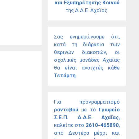
και Εξυπηρέτησης Κοινού
της Δ.Δ.Ε. Αχαΐας.
Σας ενημερώνουμε ότι,
κατά τη διάρκεια των
θερινών διακοπών, οι
σχολικές μονάδες Αχαΐας
θα είναι ανοιχτές κάθε
Τετάρτη
.
Για προγραμματισμό
ραντεβού
με το
Γραφείο
Σ.Ε.Π. Δ.Δ.Ε. Αχαΐας
,
καλείτε στο
2610-465890
,
από Δευτέρα μέχρι και