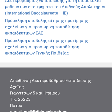
Δευτεροβάθμιας Εκπαίδευσης για τη διδασκαλία
μαθημάτων στα τμήματα του Διεθνούς Απολυτηρίου
(International Baccalaureate – IB)
Πρόσκληση υποβολής αίτησης προτίμησης
σχολείων για προσωρινή τοποθέτηση
εκπαιδευτικών ΕΑΕ
Πρόσκληση υποβολής αίτησης προτίμησης
σχολείων για προσωρινή τοποθέτηση
εκπαιδευτικών Γενικής Παιδείας
Διεύθυνση Δευτεροβάθμιας Εκπαίδευσης
Αχαΐας
Γιαννιτσών 5 και Ηπείρου
Τ.Κ. 26223
Πάτρα
e-mail:
mail@dide.ach.sch.gr