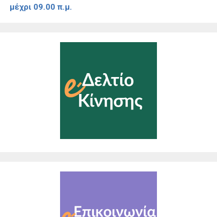
μέχρι 09.00 π.μ.