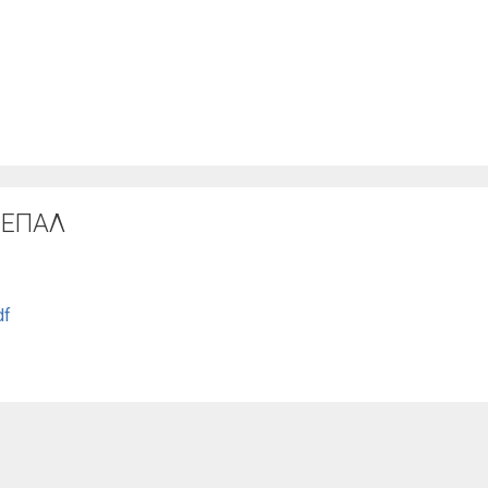
 ΕΠΑΛ
df