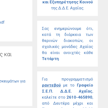
και Εξυπηρέτησης Κοινού
της Δ.Δ.Ε. Αχαΐας.
pdf
Σας ενημερώνουμε ότι,
κατά τη διάρκεια των
θερινών διακοπών, οι
σχολικές μονάδες Αχαΐας
θα είναι ανοιχτές κάθε
ς και
Τετάρτη
.
Για προγραμματισμό
ησκευμάτων για
ραντεβού
με το
Γραφείο
Σ.Ε.Π. Δ.Δ.Ε. Αχαΐας
,
καλείτε στο
2610-465890
,
από Δευτέρα μέχρι και