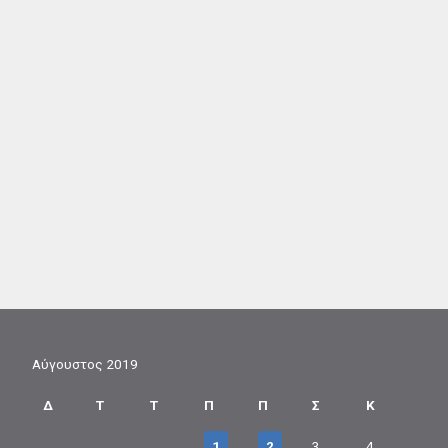
Αύγουστος 2019
Δ
Τ
Τ
Π
Π
Σ
Κ
1
2
3
4