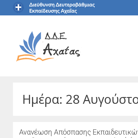
Μετάβαση
σε
περιεχόμενο
Ημέρα:
28 Αυγούστ
Ανανέωση Απόσπασης Εκπαιδευτικών 