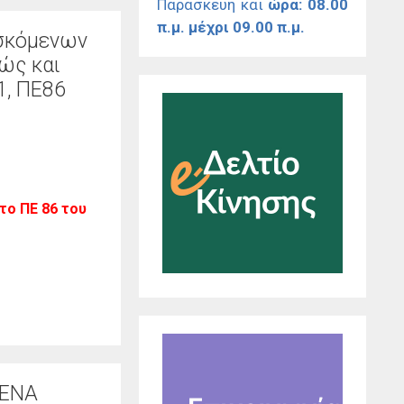
Παρασκευή και
ώρα: 08.00
π.μ. μέχρι 09.00 π.μ.
ισκόμενων
ώς και
1, ΠΕ86
το ΠΕ 86 του
ΚΕΝΑ