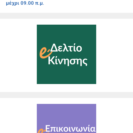
μέχρι 09.00 π.μ.