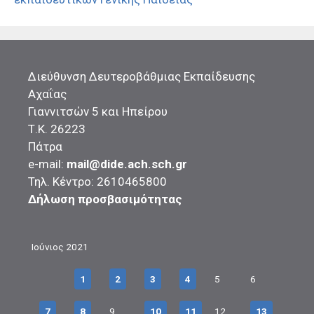
Διεύθυνση Δευτεροβάθμιας Εκπαίδευσης
Αχαΐας
Γιαννιτσών 5 και Ηπείρου
Τ.Κ. 26223
Πάτρα
e-mail:
mail@dide.ach.sch.gr
Τηλ. Κέντρο: 2610465800
Δήλωση προσβασιμότητας
Ιούνιος 2021
1
2
3
4
5
6
7
8
9
10
11
12
13