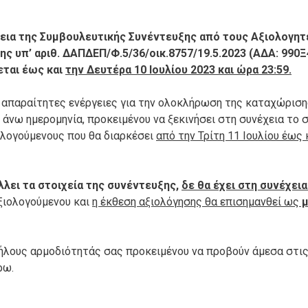
εια της Συμβουλευτικής Συνέντευξης από τους Αξιολογητέ
ης υπ’ αριθ. ΔΑΠΔΕΠ/Φ.5/36/οικ.8757/19.5.
2023 (ΑΔΑ: 990
εται έως και
την Δευτέρα 10 Ιουλίου 2023 και ώρα 23:59.
ις απαραίτητες ενέργειες για την ολοκλήρωση της καταχώρισ
άνω ημερομηνία, προκειμένου να ξεκινήσει στη συνέχεια το 
λογούμενους που θα διαρκέσει
από την Τρίτη 11 Ιουλίου έως 
λλει τα στοιχεία της συνέντευξης,
δε θα έχει στη συνέχεια
ξιολογούμενου και
η έκθεση αξιολόγησης θα επισημανθεί ως
μ
λους αρμοδιότητάς σας προκειμένου να προβούν άμεσα στις
ρω.