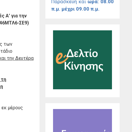
Παρασκευή και
ώρα: 08.00
π.μ. μέχρι 09.00 π.μ.
ς Α’ για την
Ξ46ΜΤΛ6-ΣΕ9)
ης των
στάδιο
και την Δευτέρα
 τη
η
 εκ μέρους