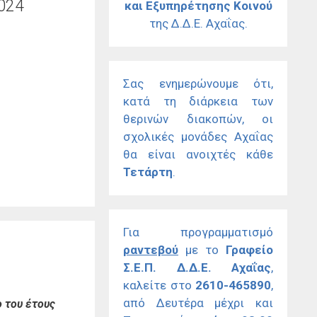
2024
και Εξυπηρέτησης Κοινού
της Δ.Δ.Ε. Αχαΐας.
Σας ενημερώνουμε ότι,
κατά τη διάρκεια των
θερινών διακοπών, οι
σχολικές μονάδες Αχαΐας
θα είναι ανοιχτές κάθε
Τετάρτη
.
Για προγραμματισμό
ραντεβού
με το
Γραφείο
Σ.Ε.Π. Δ.Δ.Ε. Αχαΐας
,
καλείτε στο
2610-465890
,
από Δευτέρα μέχρι και
 του έτους