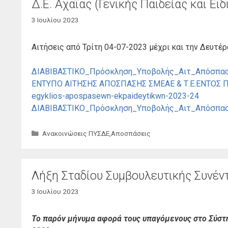
Δ.Ε. Αχαΐας (Γενικής Παιδείας και Ει
3 Ιουλίου 2023
Αιτήσεις από Τρίτη 04-07-2023 μέχρι και την Δευτέρ
ΔΙΑΒΙΒΑΣΤΙΚΟ_Πρόσκληση_Υποβολής_Αιτ_Απόσπασ
ΕΝΤΥΠΟ ΑΙΤΗΣΗΣ ΑΠΟΣΠΑΣΗΣ ΣΜΕΑΕ & Τ.Ε.ΕΝΤΟΣ Π
egyklios-apospasewn-ekpaideytikwn-2023-24
ΔΙΑΒΙΒΑΣΤΙΚΟ_Πρόσκληση_Υποβολής_Αιτ_Απόσπα
Κατηγορίες
Ανακοινώσεις ΠΥΣΔΕ
,
Αποσπάσεις
Λήξη Σταδίου Συμβουλευτικής Συνέν
3 Ιουλίου 2023
Το παρόν μήνυμα αφορά τους υπαγόμενους στο Σύστη