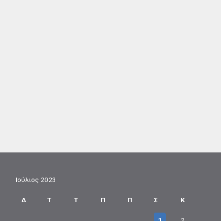
Ιούλιος 2023
Δ
Τ
Τ
Π
Π
Σ
Κ
1
2