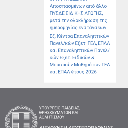
Αποσπασμένων από άλλο
ΠΥΣΔΕ ΕΙΔΙΚΗΣ ΑΓΩΓΗΣ,
μετά την ολοκλήρωση της
ημερομηνίας ενστάνσεων
Εξ. Κέντρα Επαναληπτικών
Πανελ/κών Εξετ. ΓΕΛ, ΕΠΑΛ
και Επαναληπτικών Πανελ/
κών Εξετ. Ειδικών &
Μουσικών Μαθημάτων ΓΕΛ
και ΕΠΑΛ έτους 2026