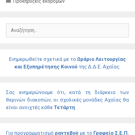
Κατηγορίες
Προκηρύξεις εκδρομών
Αναζήτηση
για:
Ενημερωθείτε σχετικά με το
Ωράριο Λειτουργίας
και Εξυπηρέτησης Κοινού
της Δ.Δ.Ε. Αχαΐας.
Σας ενημερώνουμε ότι, κατά τη διάρκεια των
θερινών διακοπών, οι σχολικές μονάδες Αχαΐας θα
είναι ανοιχτές κάθε
Τετάρτη
.
Για προγραμματισμό
ραντεβού
με το
Γραφείο Σ.Ε.Π.