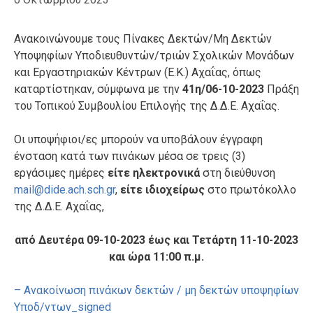
Ανακοινώνουμε τους Πίνακες Δεκτών/Μη Δεκτών
Υποψηφίων Υποδιευθυντών/τριών Σχολικών Μονάδων
και Εργαστηριακών Κέντρων (Ε.Κ.) Αχαΐας, όπως
καταρτίστηκαν, σύμφωνα με την
41η/06-10-2023
Πράξη
του Τοπικού Συμβουλίου Επιλογής της Δ.Δ.Ε. Αχαΐας.
Οι υποψήφιοι/ες μπορούν να υποβάλουν έγγραφη
ένσταση κατά των πινάκων μέσα σε τρεις (3)
εργάσιμες ημέρες
είτε ηλεκτρονικά
στη διεύθυνση
mail@dide.ach.sch.gr
,
είτε ιδιοχείρως
στο πρωτόκολλο
της Δ.Δ.Ε. Αχαΐας,
από Δευτέρα 09-10-2023 έως και Τετάρτη 11-10-2023
και ώρα 11:00 π.μ.
– Ανακοίνωση πινάκων δεκτών / μη δεκτών υποψηφίων
Υποδ/ντων_signed