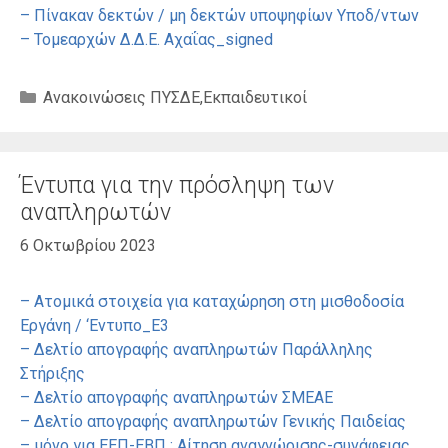
– Πίνακαν δεκτών / μη δεκτών υποψηφίων Υποδ/ντων
– Τομεαρχών Δ.Δ.Ε. Αχαΐας_signed
Κατηγορίες
Ανακοινώσεις ΠΥΣΔΕ
,
Εκπαιδευτικοί
Έντυπα για την πρόσληψη των
αναπληρωτών
6 Οκτωβρίου 2023
– Ατομικά στοιχεία για καταχώρηση στη μισθοδοσία
Εργάνη / ‘Εντυπο_Ε3
– Δελτίο απογραφής αναπληρωτών Παράλληλης
Στήριξης
– Δελτίο απογραφής αναπληρωτών ΣΜΕΑΕ
– Δελτίο απογραφής αναπληρωτών Γενικής Παιδείας
– μόνο για ΕΕΠ-ΕΒΠ : Αίτηση αναγνώρισης-συνάφειας