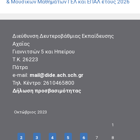
& Μουσικών Μαθημάτων ΓΕΛ και ΕΠΑΛ έτους 2026
Διεύθυνση Δευτεροβάθμιας Εκπαίδευσης
Αχαΐας
Γιαννιτσών 5 και Ηπείρου
Τ.Κ. 26223
Πάτρα
e-mail:
mail@dide.ach.sch.gr
Τηλ. Κέντρο: 2610465800
Δήλωση προσβασιμότητας
Οκτώβριος 2023
1
2
3
4
5
6
7
8